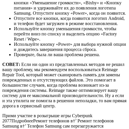
кнопки «Уменьшение громкости», «Bixby» и «Кнопку
питания» и удерживайте их до появления логотипа
Samsung. Отпустите кнопку «Power», когда он появится.
Отпустите все кнопки, когда появится логотип Android,
и телефон будет загружен в режиме восстановления.
Используйте кнопку уменьшения громкости, чтобы
перейти вниз по списку и выделить опцию «Factory
Reset / Wipe».
Используйте кнопку «Power» для выбора нужной опции
и дождитесь завершения процесса сброса.
Проверьте, была ли ваша проблема решена.
СОВЕТ:
Если ни один из представленных методов не решил
вашу проблему, мы рекомендуем воспользоваться Reimage
Repair Tool, который может сканировать память для замены
поврежденных и отсутствующих файлов. Это помогает в
большинстве случаев, когда проблема возникает из-за
повреждения системы. Reimage также оптимизирует вашу
систему для ее максимальной производительности. Ну а если
и эта утилита не помогла в решении неполадки, то вам прямая
дорога в сервисный центр.
Прими участие в розыгрыше игры Cyberpunk
2077
Подробнее
Ремонт телефонов
в†’
Ремонт телефонов
Samsung
в†’ Телефон Samsung сам перезагружается