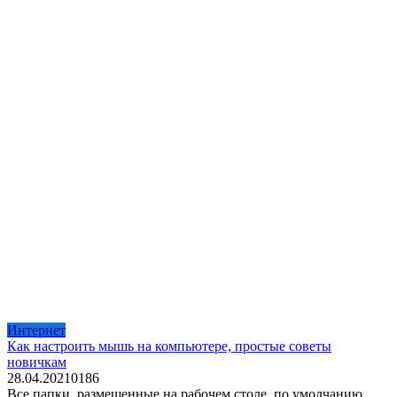
Интернет
Как настроить мышь на компьютере, простые советы
новичкам
28.04.2021
0
186
Все папки, размещенные на рабочем столе, по умолчанию