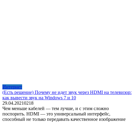
Интернет
(Есть решение) Почему не идет звук через HDMI на телевизор:
как вывести звук на Windows 7 и 10
29.04.2021
0
218
Чем меньше кабелей — тем лучше, и с этим сложно
поспорить. HDMI — это универсальный интерфейс,
способный не только передавать качественное изображение