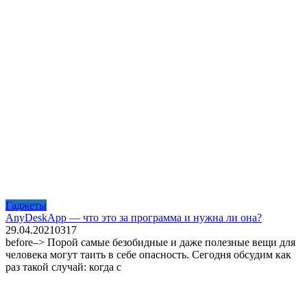
Гаджеты
AnyDeskApp — что это за программа и нужна ли она?
29.04.2021
0
317
before–> Порой самые безобидные и даже полезные вещи для
человека могут таить в себе опасность. Сегодня обсудим как
раз такой случай: когда с