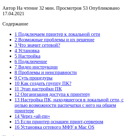
Автор
На чтение
32 мин.
Просмотров
53
Опубликовано
17.04.2021
Содержание
1 Подключаем принтер к локальной сети
2 Возможные проблемы и их решение
3 Что значит сетевой?
4 Установка
5 Настройка
6 Подключение
7 Видео инструкции
8 Проблемы и неисправности
9 Суть процедуры
10 Как создать группу ПК?
11 Этап настройки ПК
12 Организация доступа к принтеру
13 Настройка ПК, находящегося в локальной сети, с
целью возможности распечатки с него на общем
принтере
14 Через «ай-пи»
15 Если принтер оснащен принт-сервером
16 Установка сетевого МФУ в Mac OS