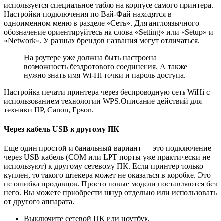
используется специальное табло на корпусе самого принтера.
Настройки подключения по Вай-Фай находятся в
одноименном меню в разделе «Сеть». Для англоязычного
обозначение ориентируйтесь на слова «Setting» или «Setup» и
«Network». У разных брендов названия могут отличаться.
На роутере уже должна быть настроена
возможность бездротового соединения. А также
нужно знать имя Wi-Hi точки и пароль доступа.
Настройка печати принтера через беспроводную сеть WiHi с
использованием технологии WPS.Описание действий для
техники HP, Canon, Epson.
Через кабель USB к другому ПК
Еще один простой и банальный вариант — это подключение
через USB кабель (COM или LPT порты уже практически не
используют) к другому сетевому ПК. Если принтер только
куплен, то такого штекера может не оказаться в коробке. Это
не ошибка продавцов. Просто новые модели поставляются без
него. Вы можете приобрести шнур отдельно или использовать
от другого аппарата.
Выключите сетевой ПК или ноутбук.