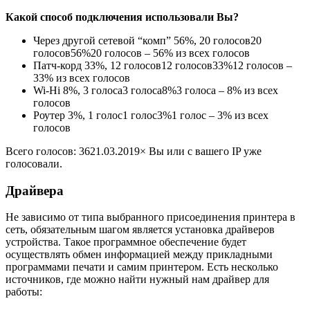
Какой способ подключения использовали Вы?
Через другой сетевой “комп”
56%, 20
голосов
20
голосов
56%
20 голосов – 56% из всех голосов
Патч-корд
33%, 12
голосов
12
голосов
33%
12 голосов –
33% из всех голосов
Wi-Hi
8%, 3
голоса
3
голоса
8%
3 голоса – 8% из всех
голосов
Роутер
3%, 1
голос
1
голос
3%
1 голос – 3% из всех
голосов
Всего голосов: 36
21.03.2019
× Вы или с вашего IP уже
голосовали.
Драйвера
Не зависимо от типа выбранного присоединения принтера в
сеть, обязательным шагом является установка драйверов
устройства. Такое программное обеспечение будет
осуществлять обмен информацией между прикладными
программами печати и самим принтером. Есть несколько
источников, где можно найти нужный нам драйвер для
работы: