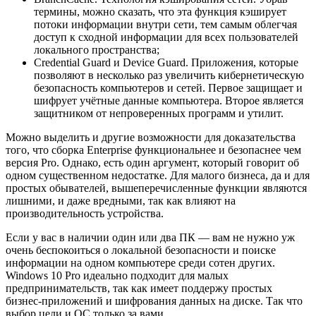
термины, можно сказать, что эта функция кэширует
потоки информации внутри сети, тем самым облегчая
доступ к сходной информации для всех пользователей
локального пространства;
Credential Guard и Device Guard. Приложения, которые
позволяют в несколько раз увеличить кибернетическую
безопасность компьютеров и сетей. Первое защищает и
шифрует учётные данные компьютера. Второе является
защитником от непроверенных программ и утилит.
Можно выделить и другие возможности для доказательства
того, что сборка Enterprise функциональнее и безопаснее чем
версия Pro. Однако, есть один аргумент, который говорит об
одном существенном недостатке. Для малого бизнеса, да и для
простых обывателей, вышеперечисленные функции являются
лишними, и даже вредными, так как влияют на
производительность устройства.
Если у вас в наличии один или два ПК — вам не нужно уж
очень беспокоиться о локальной безопасности и поиске
информации на одном компьютере среди сотен других.
Windows 10 Pro идеально подходит для малых
предпринимательств, так как имеет поддержу простых
бизнес-приложений и шифрования данных на диске. Так что
выбор цели и ОС только за вами.