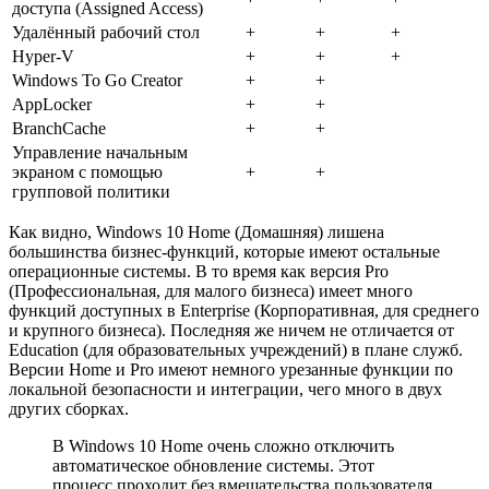
доступа (Assigned Access)
Удалённый рабочий стол
+
+
+
Hyper-V
+
+
+
Windows To Go Creator
+
+
AppLocker
+
+
BranchCache
+
+
Управление начальным
экраном с помощью
+
+
групповой политики
Как видно, Windows 10 Home (Домашняя) лишена
большинства бизнес-функций, которые имеют остальные
операционные системы. В то время как версия Pro
(Профессиональная, для малого бизнеса) имеет много
функций доступных в Enterprise (Корпоративная, для среднего
и крупного бизнеса). Последняя же ничем не отличается от
Education (для образовательных учреждений) в плане служб.
Версии Home и Pro имеют немного урезанные функции по
локальной безопасности и интеграции, чего много в двух
других сборках.
В Windows 10 Home очень сложно отключить
автоматическое обновление системы. Этот
процесс проходит без вмешательства пользователя,