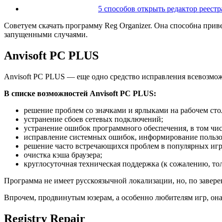
5 способов открыть редактор реестр
Советуем скачать программу Reg Organizer. Она способна прив
запущенными случаями.
Anvisoft PC PLUS
Anvisoft PC PLUS — еще одно средство исправления всевозмож
В списке возможностей Anvisoft PC PLUS:
решение проблем со значками и ярлыками на рабочем сто
устранение сбоев сетевых подключений;
устранение ошибок программного обеспечения, в том числ
исправление системных ошибок, информирование пользов
решение часто встречающихся проблем в популярных играх
очистка кэша браузера;
круглосуточная техническая поддержка (к сожалению, тол
Программа не имеет русскоязычной локализации, но, по завере
Впрочем, продвинутым юзерам, а особенно любителям игр, она 
Registry Repair