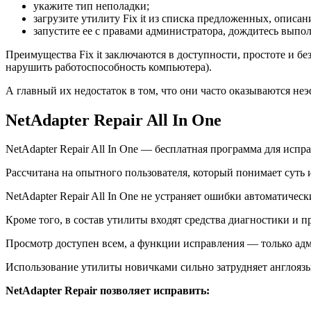
укажите тип неполадки;
загрузите утилиту Fix it из списка предложенных, описан
запустите ее с правами администратора, дождитесь выпо
Преимущества Fix it заключаются в доступности, простоте и б
нарушить работоспособность компьютера).
А главный их недостаток в том, что они часто оказываются не
NetAdapter Repair All In One
NetAdapter Repair All In One — бесплатная программа для исп
Рассчитана на опытного пользователя, который понимает суть 
NetAdapter Repair All In One не устраняет ошибки автоматическ
Кроме того, в состав утилиты входят средства диагностики и п
Просмотр доступен всем, а функции исправления — только ад
Использование утилиты новичками сильно затрудняет англоязыч
NetAdapter Repair позволяет исправить: