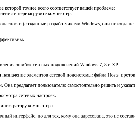
ие которой точнее всего соответствует вашей проблеме;
лнения и перезагрузите компьютер.
езопасности (созданные разработчиками Windows, они никогда н
эффективны.
равления ошибок сетевых подключений Windows 7, 8 и XP.
и назначение элементов сетевой подсистемы: файла Hosts, прото
и. Она предлагает пользователю самостоятельно решить и указать
росмотра сетевых настроек.
министратору компьютера.
ный интерфейс, но для тех, кому она адресована, это не состав