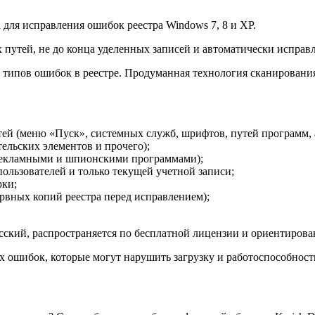
а для исправления ошибок реестра Windows 7, 8 и XP.
путей, не до конца уделенных записей и автоматически исправл
о 18 типов ошибок в реестре. Продуманная технология сканирован
тей (меню «Пуск», системных служб, шрифтов, путей программ, 
тельских элементов и прочего);
 (рекламными и шпионскими программами);
пользователей и только текущей учетной записи;
рки;
рвных копий реестра перед исправлением);
усский, распространяется по бесплатной лицензии и ориентирова
х ошибок, которые могут нарушить загрузку и работоспособност