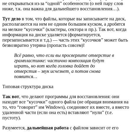
не открываться из-за “одной” особенности
(о ней пару слов
ниже, т.к. она важна для дальнейшего восстановления…).
Тут дело
в том, что файлы, которые вы записываете на диск,
располагаются на нем не одним большим куском, а дробятся
на мелкие “кусочки”
(кластеры, сектора и пр.)
. Так вот, когда
информация на диске удаляется (форматируется,
перезаписывается и т.д.) — часть этих “кусочков” может быть
безвозвратно утеряна (пропасть совсем)!
Всё равно, что если вы просверлите отверстие в
грампластинке: частично композиция будут
играть, но вот когда головка дойдет до
отверстия – звук исчезнет, а потом снова
появится…
Типовая структура диска
Так вот
, что делают программы для восстановления: они
находят все “кусочки” одного файла
(не обращая внимания на
то, что “говорит” им Windows)
, соединяют их вместе, а вместо
удаленной части (если она есть) вставляют “нули” (т.е.
пустоту).
Разумеется,
дальнейшая работа
с файлом зависит от его