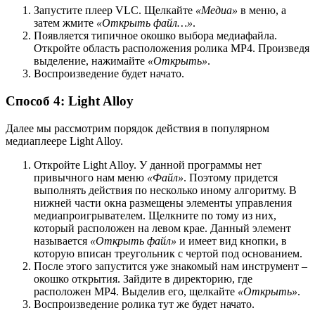
Запустите плеер VLC. Щелкайте
«Медиа»
в меню, а
затем жмите
«Открыть файл…»
.
Появляется типичное окошко выбора медиафайла.
Откройте область расположения ролика MP4. Произведя
выделение, нажимайте
«Открыть»
.
Воспроизведение будет начато.
Способ 4: Light Alloy
Далее мы рассмотрим порядок действия в популярном
медиаплеере Light Alloy.
Откройте Light Alloy. У данной программы нет
привычного нам меню
«Файл»
. Поэтому придется
выполнять действия по несколько иному алгоритму. В
нижней части окна размещены элементы управления
медиапроигрывателем. Щелкните по тому из них,
который расположен на левом крае. Данный элемент
называется
«Открыть файл»
и имеет вид кнопки, в
которую вписан треугольник с чертой под основанием.
После этого запустится уже знакомый нам инструмент –
окошко открытия. Зайдите в директорию, где
расположен MP4. Выделив его, щелкайте
«Открыть»
.
Воспроизведение ролика тут же будет начато.