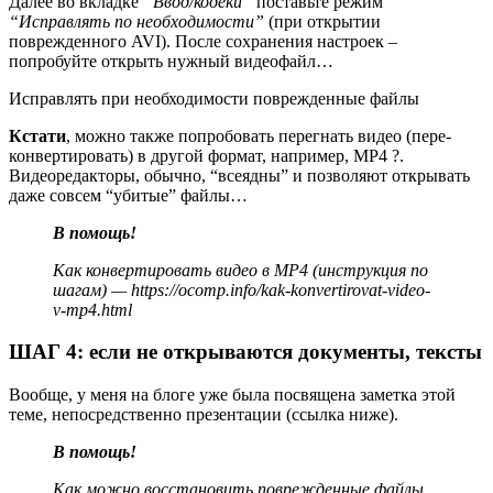
Далее во вкладке
“Ввод/кодеки”
поставьте режим
“Исправлять по необходимости”
(при открытии
поврежденного AVI). После сохранения настроек –
попробуйте открыть нужный видеофайл…
Исправлять при необходимости поврежденные файлы
Кстати
, можно также попробовать перегнать видео (пере-
конвертировать) в другой формат, например, MP4 ?.
Видеоредакторы, обычно, “всеядны” и позволяют открывать
даже совсем “убитые” файлы…
В помощь!
Как конвертировать видео в MP4 (инструкция по
шагам) —
https://ocomp.info/kak-konvertirovat-video-
v-mp4.html
ШАГ 4: если не открываются документы, тексты
Вообще, у меня на блоге уже была посвящена заметка этой
теме, непосредственно презентации (ссылка ниже).
В помощь!
Как можно восстановить поврежденные файлы