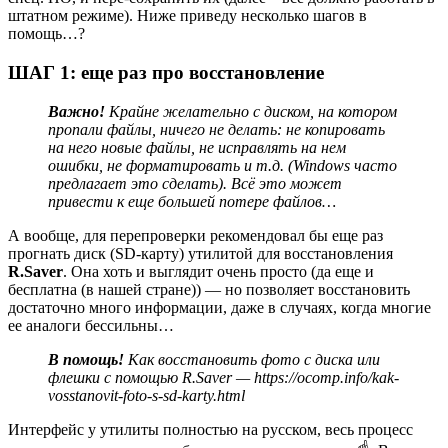
штатном режиме). Ниже приведу несколько шагов в
помощь…?
ШАГ 1: еще раз про восстановление
Важно!
Крайне желательно с диском, на котором
пропали файлы, ничего не делать: не копировать
на него новые файлы, не исправлять на нем
ошибки, не форматировать и т.д.
(Windows часто
предлагает это сделать)
. Всё это может
привести к еще большей потере файлов…
А вообще, для перепроверки рекомендовал бы еще раз
прогнать диск (SD-карту) утилитой для восстановления
R.Saver
. Она хоть и выглядит очень просто
(да еще и
бесплатна (в нашей стране))
— но позволяет восстановить
достаточно много информации, даже в случаях, когда многие
ее аналоги бессильны…
В помощь!
Как восстановить фото с диска или
флешки с помощью R.Saver —
https://ocomp.info/kak-
vosstanovit-foto-s-sd-karty.html
Интерфейс у утилиты полностью на русском, весь процесс