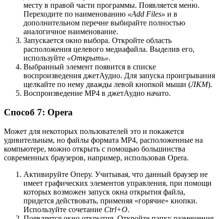
месту в правой части программы. Появляется меню.
Переходите по наименованию
«Add Files»
и в
дополнительном перечне выбирайте полностью
аналогичное наименование.
Запускается окно выбора. Откройте область
расположения целевого медиафайла. Выделив его,
используйте
«Открыть»
.
Выбранный элемент появится в списке
воспроизведения джетАудио. Для запуска проигрывания
щелкайте по нему дважды левой кнопкой мыши (
ЛКМ
).
Воспроизведение MP4 в джетАудио начато.
Способ 7: Opera
Может для некоторых пользователей это и покажется
удивительным, но файлы формата MP4, расположенные на
компьютере, можно открыть с помощью большинства
современных браузеров, например, использовав Opera.
Активируйте Оперу. Учитывая, что данный браузер не
имеет графических элементов управления, при помощи
которых возможен запуск окна открытия файла,
придется действовать, применяя «горячие» кнопки.
Используйте сочетание
Ctrl+O
.
Появляется окно открытия. Откройте папку размещения