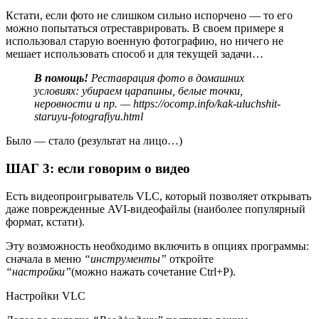
Кстати, если фото не слишком сильно испорчено — то его
можно попытаться отреставрировать. В своем примере я
использовал старую военную фотографию, но ничего не
мешает использовать способ и для текущей задачи…
В помощь!
Реставрация фото в домашних
условиях: убираем царапины, белые точки,
неровности и пр. —
https://ocomp.info/kak-uluchshit-
staruyu-fotografiyu.html
Было — стало (результат на лицо…)
ШАГ 3: если говорим о видео
Есть видеопроигрыватель VLC, который позволяет открывать
даже поврежденные AVI-видеофайлы (наиболее популярный
формат, кстати).
Эту возможность необходимо включить в опциях программы:
сначала в меню
“инструменты”
откройте
“настройки”
(можно нажать сочетание Ctrl+P)
.
Настройки VLC