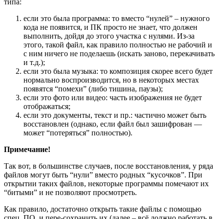
типа:
если это была программа
: то вместо “нулей” – нужного
кода не появится, и ПК просто не знает, что должен
выполнить, дойдя до этого участка с нулями. Из-за
этого, такой файл, как правило полностью не рабочий и
с ним ничего не поделаешь (искать заново, перекачивать
и т.д.);
если это была музыка
: то композиция скорее всего будет
нормально воспроизводится, но в некоторых местах
появятся “помехи” (либо тишина, паузы);
если это фото или видео
: часть изображения не будет
отображаться;
если это документы, текст и пр.
: частично может быть
восстановлен (однако, если файл был зашифрован —
может “потеряться” полностью).
Примечание!
Так вот, в большинстве случаев, после восстановления, у ряда
файлов могут быть “нули” вместо родных “кусочков”. При
открытии таких файлов, некоторые программы помечают их
“битыми” и не позволяют просмотреть.
Как правило, достаточно открыть такие файлы с помощью
спец. ПО, и пере-сохранить их (далее – всё должно работать в