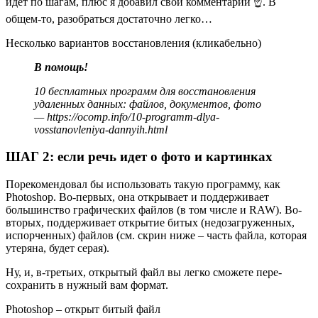
идет по шагам, плюс я добавил свои комментарии ☝. В
общем-то, разобраться достаточно легко…
Несколько вариантов восстановления (кликабельно)
В помощь!
10 бесплатных программ для восстановления
удаленных данных: файлов, документов, фото
—
https://ocomp.info/10-programm-dlya-
vosstanovleniya-dannyih.html
ШАГ 2: если речь идет о фото и картинках
Порекомендовал бы использовать такую программу, как
Photoshop. Во-первых, она открывает и поддерживает
большинство графических файлов (в том числе и RAW). Во-
вторых, поддерживает открытие битых (недозагруженных,
испорченных) файлов
(см. скрин ниже – часть файла, которая
утеряна, будет серая)
.
Ну, и, в-третьих, открытый файл вы легко сможете пере-
сохранить в нужный вам формат.
Photoshop – открыт битый файл