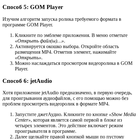
Способ 5: GOM Player
Изучим алгоритм запуска ролика требуемого формата в
программе GOM Player.
Кликните по эмблеме приложения. В меню отметьте
«Открыть файл(ы)…»
.
Активируется окошко выбора. Откройте область
размещения MP4. Отметив элемент, нажимайте
«Открыть»
.
Можно наслаждаться просмотром видеоролика в GOM
Player.
Способ 6: jetAudio
Хотя приложение jetAudio предназначено, в первую очередь,
для проигрывания аудиофайлов, с его помощью можно без
проблем просмотреть видеоролик в формате MP4.
Запустите джетАудио. Кликните по кнопке
«Show Media
Center»
, которая является самой первой в блоке из
четырех элементов. Это действие включает режим
проигрывателя в программе.
Далее щелкайте правой кнопкой мыши по пустому