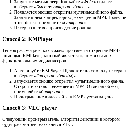
Запустите медиаплеер. Кликайте
«Файл»
и далее
выберите
«Быстро открыть файл…»
.
Появляется окошко открытия мультимедийного файла.
Зайдите в нем в директорию размещения MP4. Выделив
этот объект, примените
«Открыть»
.
Плеер начнет воспроизведение ролика.
Способ 2: KMPlayer
Теперь рассмотрим, как можно произвести открытие MP4 с
помощью KMPlayer, который является одним из самых
функциональных медиаплееров.
Активируйте KMPlayer. Щелкните по символу плеера и
выберите
«Открыть файл(ы)»
.
Запускается окошко открытия мультимедийного файла.
Откройте каталог размещения MP4. Отметив объект,
применяйте
«Открыть»
.
Проигрывание видеофайла в KMPlayer запущено.
Способ 3: VLC player
Следующий проигрыватель, алгоритм действий в котором
будет рассмотрен, называется VLC.