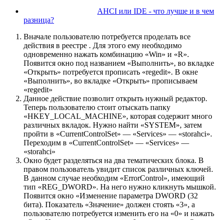
AHCI или IDE - что лучше и в чем
разница?
Вначале пользователю потребуется проделать все
действия в реестре . Для этого ему необходимо
одновременно нажать комбинацию «Win» и «R».
Появится окно под названием «Выполнить», во вкладке
«Открыть» потребуется прописать «regedit». В окне
«Выполнить», во вкладке «Открыть» прописываем
«regedit»
Данное действие позволит открыть нужный редактор.
Теперь пользователю стоит отыскать папку
«HKEY_LOCAL_MACHINE», которая содержит много
различных вкладок. Нужно найти «SYSTEM», затем
пройти в «CurrentControlSet» — «Services» — «storahci».
Переходим в «CurrentControlSet» — «Services» —
«storahci»
Окно будет разделяться на два тематических блока. В
правом пользователь увидит список различных ключей.
В данном случае необходим «ErrorControl», имеющий
тип «REG_DWORD». На него нужно кликнуть мышкой.
Появится окно «Изменение параметра DWORD (32
бита). Показатель «Значение» должен стоять «3», а
пользователю потребуется изменить его на «0» и нажать