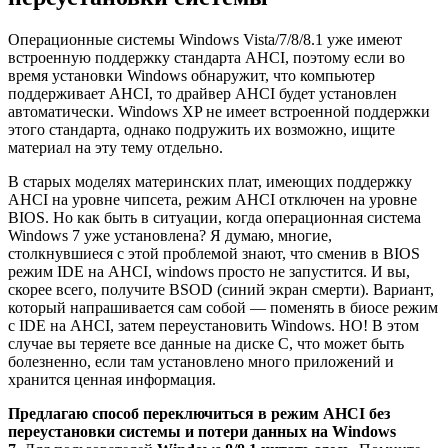
Операционные системы Windows Vista/7/8/8.1 уже имеют
встроенную поддержку стандарта AHCI, поэтому если во
время установки Windows обнаружит, что компьютер
поддерживает AHCI, то драйвер AHCI будет установлен
автоматически. Windows XP не имеет встроенной поддержки
этого стандарта, однако подружить их возможно, ищите
материал на эту тему отдельно.
В старых моделях материнских плат, имеющих поддержку
AHCI на уровне чипсета, режим AHCI отключен на уровне
BIOS. Но как быть в ситуации, когда операционная система
Windows 7 уже установлена? Я думаю, многие,
столкнувшиеся с этой проблемой знают, что сменив в BIOS
режим IDE на AHCI, windows просто не запустится. И вы,
скорее всего, получите BSOD (синий экран смерти). Вариант,
который напрашивается сам собой — поменять в биосе режим
с IDE на AHCI, затем переустановить Windows. НО! В этом
случае вы теряете все данные на диске C, что может быть
болезненно, если там установлено много приложений и
хранится ценная информация.
Предлагаю способ переключиться в режим AHCI без
переустановки системы и потери данных на Windows