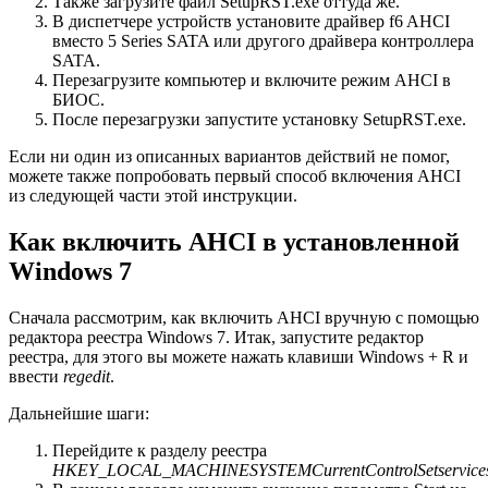
Также загрузите файл SetupRST.exe оттуда же.
В диспетчере устройств установите драйвер f6 AHCI
вместо 5 Series SATA или другого драйвера контроллера
SATA.
Перезагрузите компьютер и включите режим AHCI в
БИОС.
После перезагрузки запустите установку SetupRST.exe.
Если ни один из описанных вариантов действий не помог,
можете также попробовать первый способ включения AHCI
из следующей части этой инструкции.
Как включить AHCI в установленной
Windows 7
Сначала рассмотрим, как включить AHCI вручную с помощью
редактора реестра Windows 7. Итак, запустите редактор
реестра, для этого вы можете нажать клавиши Windows + R и
ввести
regedit
.
Дальнейшие шаги:
Перейдите к разделу реестра
HKEY_LOCAL_MACHINESYSTEMCurrentControlSetservice