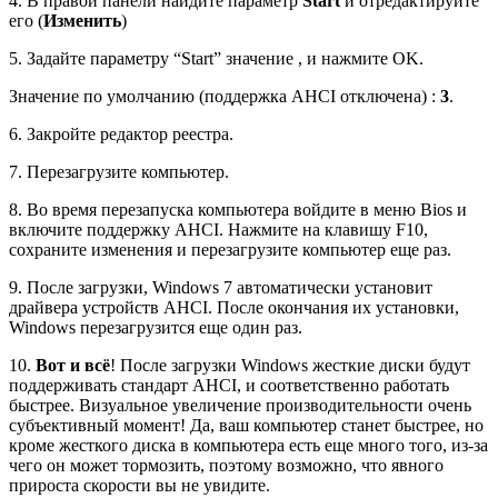
4. В правой панели найдите параметр
Start
и отредактируйте
его (
Изменить
)
5.
Задайте параметру “Start” значение
, и нажмите OK.
Значение по умолчанию (поддержка AHCI отключена) :
3
.
6. Закройте редактор реестра.
7. Перезагрузите компьютер.
8. Во время перезапуска компьютера войдите в меню Bios и
включите поддержку AHCI. Нажмите на клавишу F10,
сохраните изменения и перезагрузите компьютер еще раз.
9. После загрузки, Windows 7 автоматически установит
драйвера устройств AHCI. После окончания их установки,
Windows перезагрузится еще один раз.
10.
Вот и всё
! После загрузки Windows жесткие диски будут
поддерживать стандарт AHCI, и соответственно работать
быстрее. Визуальное увеличение производительности очень
субъективный момент! Да, ваш компьютер станет быстрее, но
кроме жесткого диска в компьютера есть еще много того, из-за
чего он может тормозить, поэтому возможно, что явного
прироста скорости вы не увидите.