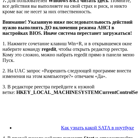
7
.
Для пользователей
Windows 8/8.1 читать здесь
. Помните,
все действия вы выполняете на свой страх и риск, и никто
кроме вас не несет за них отвественность.
Внимание! Указанную ниже последовательность действий
нужно выполнять ДО включения режима AHCI в
настройках BIOS. Иначе система перестанет загружаться!
1. Нажмите сочетание клавиш Win+R, и в открывшемся окне
наберите команду
regedit
, чтобы открыть редактор реестра.
Кому это сложно, можно набрать regedit прямо в панели меню
Пуск.
2. На UAC запрос «Разрешить следующей программе внести
изменения на этом компьютере?» отвечаем «Да».
3. В редакторе реестра перейдите к нужной
ветке:
HKEY_LOCAL_MACHINESYSTEMCurrentControlSetse
Как узнать какой SATA в ноутбуке