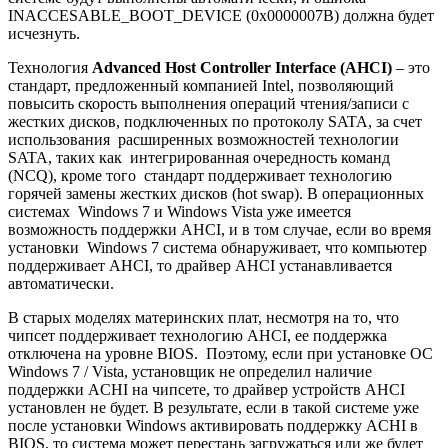
INACCESABLE_BOOT_DEVICE (0x0000007B) должна будет
исчезнуть.
Технология
Advanced Host Controller Interface (AHCI)
– это
стандарт, предложенный компанией Intel, позволяющий
повысить скорость выполнения операций чтения/записи с
жестких дисков, подключенных по протоколу SATA, за счет
использования расширенных возможностей технологии
SATA, таких как интегрированная очередность команд
(NCQ), кроме того стандарт поддерживает технологию
горячей замены жестких дисков (hot swap). В операционных
системах Windows 7 и Windows Vista уже имеется
возможность поддержки AHCI, и в том случае, если во время
установки Windows 7 система обнаруживает, что компьютер
поддерживает AHCI, то драйвер AHCI устанавливается
автоматически.
В старых моделях материнских плат, несмотря на то, что
чипсет поддерживает технологию AHCI, ее поддержка
отключена на уровне BIOS. Поэтому, если при установке ОС
Windows 7 / Vista, установщик не определил наличие
поддержки ACHI на чипсете, то драйвер устройств AHCI
установлен не будет. В результате, если в такой системе уже
после установки Windows активировать поддержку ACHI в
BIOS, то система может перестань загружаться или же будет