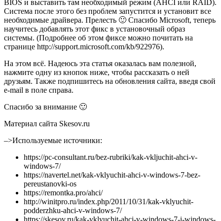
BIOS и выставить там необходимый режим (AHCI или RAID).
Система после этого без проблем запустится и установит все
необходимые драйвера. Прелесть 🙂 Спасибо Microsoft, теперь
научитесь добавлять этот фикс в установочный образ
системы. (Подробнее об этом фиксе можно почитать на
странице http://support.microsoft.com/kb/922976).
На этом всё. Надеюсь эта статья оказалась вам полезной,
нажмите одну из кнопок ниже, чтобы рассказать о ней
друзьям. Также подпишитесь на обновления сайта, введя свой
e-mail в поле справа.
Спасибо за внимание 🙂
Материал сайта Skesov.ru
–>
Используемые источники:
https://pc-consultant.ru/bez-rubriki/kak-vkljuchit-ahci-v-
windows-7/
https://navertel.net/kak-vklyuchit-ahci-v-windows-7-bez-
pereustanovki-os
https://remontka.pro/ahci/
http://winitpro.ru/index.php/2011/10/31/kak-vklyuchit-
podderzhku-ahci-v-windows-7/
https://skesov.ru/kak-vklyuchit-ahci-v-windows-7-i-windows-