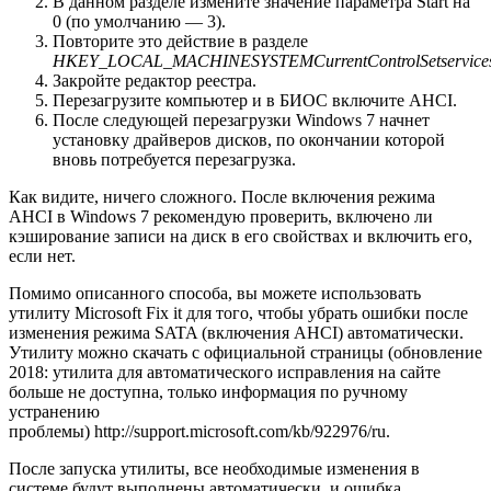
В данном разделе измените значение параметра Start на
0 (по умолчанию — 3).
Повторите это действие в разделе
HKEY_LOCAL_MACHINESYSTEMCurrentControlSetservices
Закройте редактор реестра.
Перезагрузите компьютер и в БИОС включите AHCI.
После следующей перезагрузки Windows 7 начнет
установку драйверов дисков, по окончании которой
вновь потребуется перезагрузка.
Как видите, ничего сложного. После включения режима
AHCI в Windows 7 рекомендую проверить, включено ли
кэширование записи на диск в его свойствах и включить его,
если нет.
Помимо описанного способа, вы можете использовать
утилиту Microsoft Fix it для того, чтобы убрать ошибки после
изменения режима SATA (включения AHCI) автоматически.
Утилиту можно скачать с официальной страницы (обновление
2018: утилита для автоматического исправления на сайте
больше не доступна, только информация по ручному
устранению
проблемы) http://support.microsoft.com/kb/922976/ru.
После запуска утилиты, все необходимые изменения в
системе будут выполнены автоматически, и ошибка