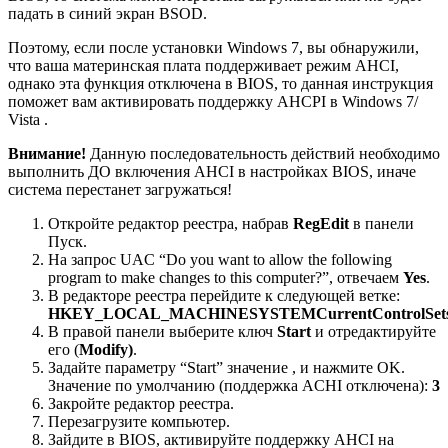
падать в синий экран BSOD.
Поэтому, если после установки Windows 7, вы обнаружили,
что ваша материнская плата поддерживает режим AHCI,
однако эта функция отключена в BIOS, то данная инструкция
поможет вам активировать поддержку AHCPI в Windows 7/
Vista .
Внимание!
Данную последовательность действий необходимо
выполнить ДО включения AHCI в настройках BIOS, иначе
система перестанет загружаться!
Откройте редактор реестра, набрав
RegEdit
в панели
Пуск.
На запрос UAC “Do you want to allow the following
program to make changes to this computer?”, отвечаем
Yes
.
В редакторе реестра перейдите к следующей ветке:
HKEY_LOCAL_MACHINESYSTEMCurrentControlSetser
В правой панели выберите ключ
Start
и отредактируйте
его (
Modify)
.
Задайте параметру “Start” значение , и нажмите OK.
Значение по умолчанию (поддержка ACHI отключена):
3
Закройте редактор реестра.
Перезагрузите компьютер.
Зайдите в BIOS, активируйте поддержку AHCI на