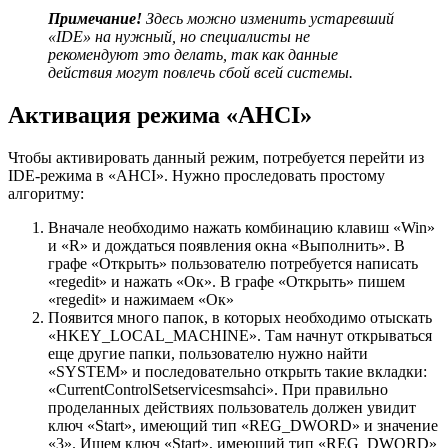
Примечание!
Здесь можно изменить устаревший
«IDE» на нужный, но специалисты не
рекомендуют это делать, так как данные
действия могут повлечь сбой всей системы.
Активация режима «AHCI»
Чтобы активировать данный режим, потребуется перейти из
IDE-режима в «AHCI». Нужно проследовать простому
алгоритму:
Вначале необходимо нажать комбинацию клавиш «Win»
и «R» и дождаться появления окна «Выполнить». В
графе «Открыть» пользователю потребуется написать
«regedit» и нажать «Ок». В графе «Открыть» пишем
«regedit» и нажимаем «Ок»
Появится много папок, в которых необходимо отыскать
«HKEY_LOCAL_MACHINE». Там начнут открываться
еще другие папки, пользователю нужно найти
«SYSTEM» и последовательно открыть такие вкладки:
«CurrentControlSetservicesmsahci». При правильно
проделанных действиях пользователь должен увидит
ключ «Start», имеющий тип «REG_DWORD» и значение
«3». Ищем ключ «Start», имеющий тип «REG_DWORD»