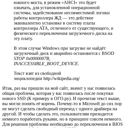
южного моста, в режим «AHCI» это будет
означать, для установленной операционной
системы, задействование несовместимой логики
работы контроллера ЖД — это действие
эквивалентно установке в систему платы
контроллера ATA, отличного от существующего, и
физического переключения загрузочного диска на
эту плату.
В этом случае Windows при загрузке не найдёт
загрузочный диск и аварийно остановится с BSOD
STOP 0x0000007B,
INACCESSIBLE_BOOT_DEVICE
.
Текст взят из свободной
энциклопедии http://wikipedia.org/
Итак, раз вы пришли на мой сайт, значит у нас появилась
общая проблема, которая у вас появилась после покупки
нового SSD (К примеру в ОГО.ру). И прочитав текст выше,
вы могли понять её корень. Почему-то в Microsoft до сих пор
не могут сделать свободный переход с одного драйвера на
другой. И чтобы сделать это, пользователям приходится
немного поработать руками, но в принципе совсем немного.
Для решения проблемы необходимо до переключения в BIOS