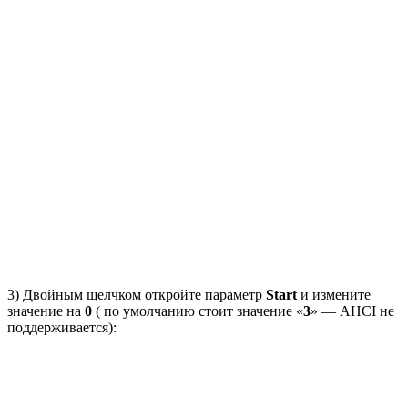
3) Двойным щелчком откройте параметр
Start
и измените
значение на
0
( по умолчанию стоит значение «
3
» — AHCI не
поддерживается):