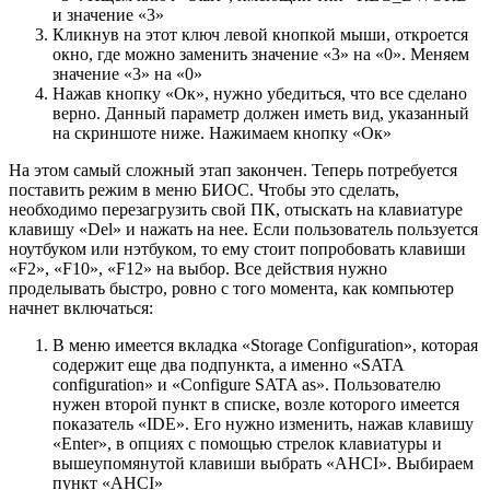
и значение «3»
Кликнув на этот ключ левой кнопкой мыши, откроется
окно, где можно заменить значение «3» на «0». Меняем
значение «3» на «0»
Нажав кнопку «Ок», нужно убедиться, что все сделано
верно. Данный параметр должен иметь вид, указанный
на скриншоте ниже. Нажимаем кнопку «Ок»
На этом самый сложный этап закончен. Теперь потребуется
поставить режим в меню БИОС. Чтобы это сделать,
необходимо перезагрузить свой ПК, отыскать на клавиатуре
клавишу «Del» и нажать на нее. Если пользователь пользуется
ноутбуком или нэтбуком, то ему стоит попробовать клавиши
«F2», «F10», «F12» на выбор. Все действия нужно
проделывать быстро, ровно с того момента, как компьютер
начнет включаться:
В меню имеется вкладка «Storage Configuration», которая
содержит еще два подпункта, а именно «SATA
configuration» и «Configure SATA as». Пользователю
нужен второй пункт в списке, возле которого имеется
показатель «IDE». Его нужно изменить, нажав клавишу
«Enter», в опциях с помощью стрелок клавиатуры и
вышеупомянутой клавиши выбрать «AHCI». Выбираем
пункт «AHCI»