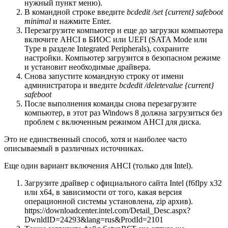
нужный пункт меню).
В командной строке введите
bcdedit /set {current} safeboot
minimal
и нажмите Enter.
Перезагрузите компьютер и еще до загрузки компьютера
включите AHCI в БИОС или UEFI (SATA Mode или
Type в разделе Integrated Peripherals), сохраните
настройки. Компьютер загрузится в безопасном режиме
и установит необходимые драйвера.
Снова запустите командную строку от имени
администратора и введите
bcdedit /deletevalue {current}
safeboot
После выполнения команды снова перезагрузите
компьютер, в этот раз Windows 8 должна загрузиться без
проблем с включенным режимом AHCI для диска.
Это не единственный способ, хотя и наиболее часто
описываемый в различных источниках.
Еще один вариант включения AHCI (только для Intel).
Загрузите драйвер с официального сайта Intel (f6flpy x32
или x64, в зависимости от того, какая версия
операционной системы установлена, zip архив).
https://downloadcenter.intel.com/Detail_Desc.aspx?
DwnldID=24293&lang=rus&ProdId=2101