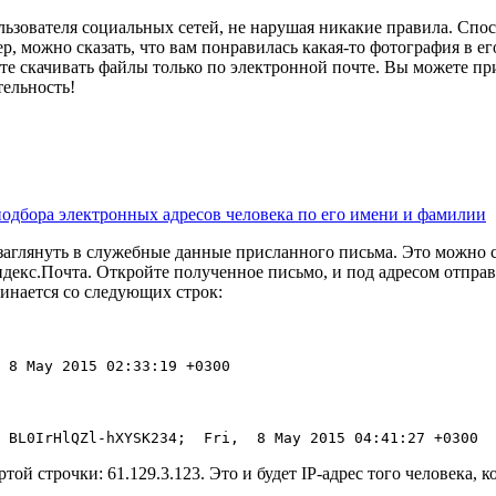
льзователя социальных сетей, не нарушая никакие правила. Спос
, можно сказать, что вам понравилась какая-то фотография в его п
еете скачивать файлы только по электронной почте. Вы можете п
тельность!
 подбора электронных адресов человека по его имени и фамилии
о заглянуть в служебные данные присланного письма. Это можно 
ндекс.Почта. Откройте полученное письмо, и под адресом отпра
инается со следующих строк:
 8 May 2015 02:33:19 +0300 
 BL0IrHlQZl-hXYSK234;  Fri,  8 May 2015 04:41:27 +0300 
той строчки: 61.129.3.123. Это и будет IP-адрес того человека, 