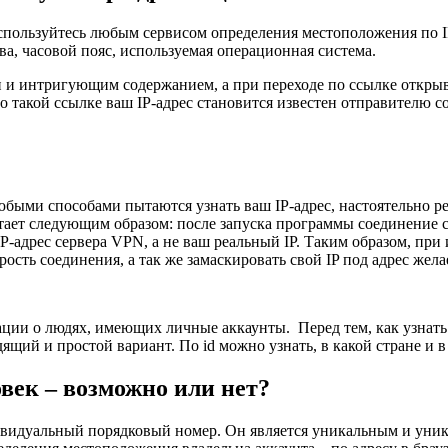
спользуйтесь любым сервисом определения местоположения по IP, 
ва, часовой пояс, используемая операционная система.
 и интригующим содержанием, а при переходе по ссылке открывае
по такой ссылке ваш IP-адрес становится известен отправителю
юбыми способами пытаются узнать ваш IP-адрес, настоятельно р
ает следующим образом: после запуска программы соединение с
P-адрес сервера VPN, а не ваш реальный IP. Таким образом, пр
сть соединения, а так же замаскировать свой IP под адрес жела
ии о людях, имеющих личные аккаунты. Перед тем, как узнать 
щий и простой вариант. По id можно узнать, в какой стране и в
овек – возможно или нет?
видуальный порядковый номер. Он является уникальным и уникал