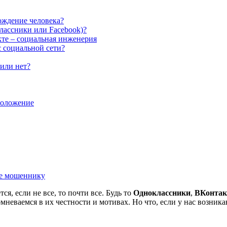
хождение человека?
классники или Facebook)?
кте – социальная инженерия
с социальной сети?
 или нет?
положение
ые мошеннику
я, если не все, то почти все. Будь то
Одноклассники
,
ВКонтак
неваемся в их честности и мотивах. Но что, если у нас возникаю