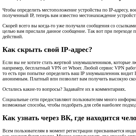
Чтобы определить местоположение устройства по IP-адресу, во
полученный IP, теперь вам известно местонахождение устройст
Скорей всего вы когда-то уже получали сообщения со ссылками
целью вам прислали данное сообщение. Так вот при переходе 
действий.
Как скрыть свой IP-адрес?
Если вы не хотите стать жертвой злоумышленников, которые л
например, бесплатный VPN от Whoer. Любой сервис VPN работ
то есть при попытке определить ваш IP злоумышленник видит I
анонимным. Платный впн позволит вам получить высокую скоро
Остались какие-то вопросы? Задавайте их в комментариях.
Социальные сети предоставляют пользователям много информац
возможные способы, чтобы подобрать для себя наиболее подходя
Как узнать через ВК, где находится чел
Всем пользователям в момент регистрации присваивается инди