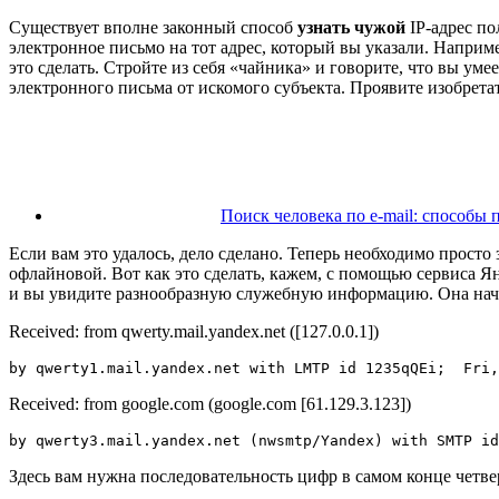
Существует вполне законный способ
узнать чужой
IP-адрес по
электронное письмо на тот адрес, который вы указали. Например
это сделать. Стройте из себя «чайника» и говорите, что вы ум
электронного письма от искомого субъекта. Проявите изобрета
Поиск человека по e-mail: способы
Если вам это удалось, дело сделано. Теперь необходимо прост
офлайновой. Вот как это сделать, кажем, с помощью сервиса Я
и вы увидите разнообразную служебную информацию. Она нач
Received: from qwerty.mail.yandex.net ([127.0.0.1])
by qwerty1.mail.yandex.net with LMTP id 1235qQEi;  Fri,
Received: from google.com (google.com [61.129.3.123])
by qwerty3.mail.yandex.net (nwsmtp/Yandex) with SMTP id
Здесь вам нужна последовательность цифр в самом конце четвер