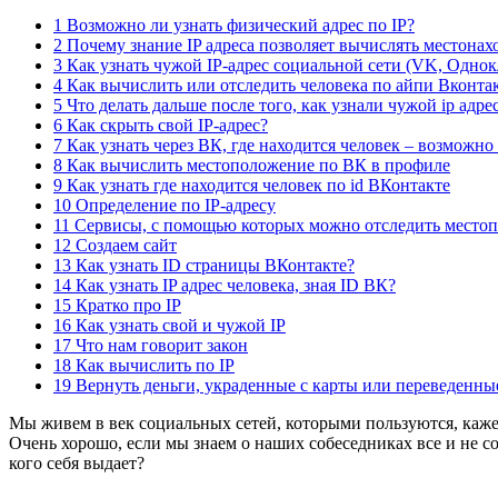
1 Возможно ли узнать физический адрес по IP?
2 Почему знание IP адреса позволяет вычислять местона
3 Как узнать чужой IP-адрес социальной сети (VK, Одно
4 Как вычислить или отследить человека по айпи Вконта
5 Что делать дальше после того, как узнали чужой ip адре
6 Как скрыть свой IP-адрес?
7 Как узнать через ВК, где находится человек – возможно
8 Как вычислить местоположение по ВК в профиле
9 Как узнать где находится человек по id ВКонтакте
10 Определение по IP-адресу
11 Сервисы, с помощью которых можно отследить место
12 Создаем сайт
13 Как узнать ID страницы ВКонтакте?
14 Как узнать IP адрес человека, зная ID ВК?
15 Кратко про IP
16 Как узнать свой и чужой IP
17 Что нам говорит закон
18 Как вычислить по IP
19 Вернуть деньги, украденные с карты или переведенн
Мы живем в век социальных сетей, которыми пользуются, кажетс
Очень хорошо, если мы знаем о наших собеседниках все и не сом
кого себя выдает?