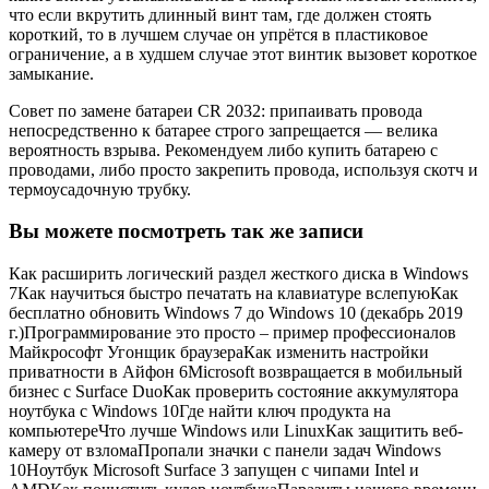
что если вкрутить длинный винт там, где должен стоять
короткий, то в лучшем случае он упрётся в пластиковое
ограничение, а в худшем случае этот винтик вызовет короткое
замыкание.
Совет по замене батареи CR 2032: припаивать провода
непосредственно к батарее строго запрещается — велика
вероятность взрыва. Рекомендуем либо купить батарею с
проводами, либо просто закрепить провода, используя скотч и
термоусадочную трубку.
Вы можете посмотреть так же записи
Как расширить логический раздел жесткого диска в Windows
7Как научиться быстро печатать на клавиатуре вслепуюКак
бесплатно обновить Windows 7 до Windows 10 (декабрь 2019
г.)Программирование это просто – пример профессионалов
Майкрософт Угонщик браузераКак изменить настройки
приватности в Айфон 6Microsoft возвращается в мобильный
бизнес с Surface DuoКак проверить состояние аккумулятора
ноутбука с Windows 10Где найти ключ продукта на
компьютереЧто лучше Windows или LinuxКак защитить веб-
камеру от взломаПропали значки с панели задач Windows
10Ноутбук Microsoft Surface 3 запущен с чипами Intel и