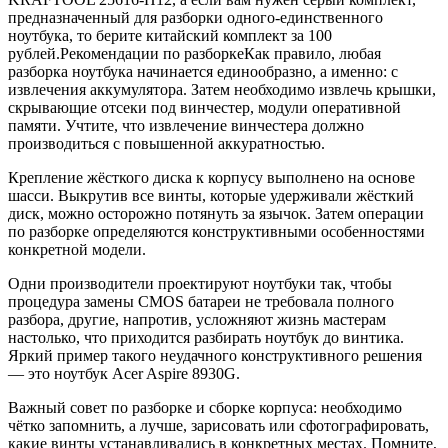
предназначенный для разборки одного-единственного
ноутбука, то берите китайский комплект за 100
рублей.
Рекомендации по разборке
Как правило, любая
разборка ноутбука начинается единообразно, а именно: с
извлечения аккумулятора. Затем необходимо извлечь крышки,
скрывающие отсеки под винчестер, модули оперативной
памяти. Учтите, что извлечение винчестера должно
производиться с повышенной аккуратностью.
Крепление жёсткого диска к корпусу выполнено на основе
шасси. Выкрутив все винты, которые удерживали жёсткий
диск, можно осторожно потянуть за язычок. Затем операции
по разборке определяются конструктивными особенностями
конкретной модели.
Одни производители проектируют ноутбуки так, чтобы
процедура замены CMOS батареи не требовала полного
разбора, другие, напротив, усложняют жизнь мастерам
настолько, что приходится разбирать ноутбук до винтика.
Яркий пример такого неудачного конструктивного решения
— это ноутбук Acer Aspire 8930G.
Важный совет по разборке и сборке корпуса: необходимо
чётко запомнить, а лучше, зарисовать или сфотографировать,
какие винты устанавливались в конкретных местах. Помните,