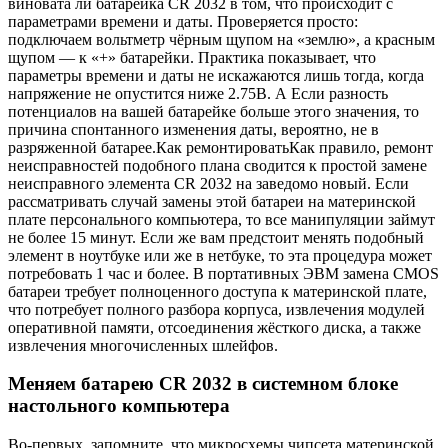
виновата ли батарейка CR 2032 в том, что происходит с
параметрами времени и даты. Проверяется просто:
подключаем вольтметр чёрным щупом на «землю», а красным
щупом — к «+» батарейки. Практика показывает, что
параметры времени и даты не искажаются лишь тогда, когда
напряжение не опустится ниже 2.75В. А Если разность
потенциалов на вашей батарейке больше этого значения, то
причина спонтанного изменения даты, вероятно, не в
разряженной батарее.
Как ремонтировать
Как правило, ремонт
неисправностей подобного плана сводится к простой замене
неисправного элемента CR 2032 на заведомо новый. Если
рассматривать случай замены этой батареи на материнской
плате персонального компьютера, то все манипуляции займут
не более 15 минут. Если же вам предстоит менять подобный
элемент в ноутбуке или же в нетбуке, то эта процедура может
потребовать 1 час и более. В портативных ЭВМ замена CMOS
батареи требует полноценного доступа к материнской плате,
что потребует полного разбора корпуса, извлечения модулей
оперативной памяти, отсоединения жёсткого диска, а также
извлечения многочисленных шлейфов.
Меняем батарею CR 2032 в системном блоке
настольного компьютера
Во-первых, запомните, что микросхемы чипсета материнской