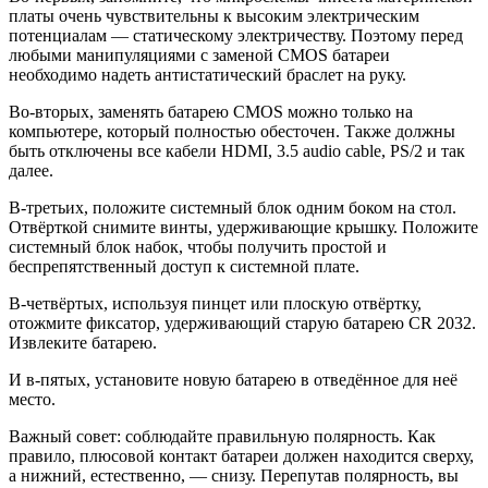
платы очень чувствительны к высоким электрическим
потенциалам — статическому электричеству. Поэтому перед
любыми манипуляциями с заменой CMOS батареи
необходимо надеть антистатический браслет на руку.
Во-вторых, заменять батарею CMOS можно только на
компьютере, который полностью обесточен. Также должны
быть отключены все кабели HDMI, 3.5 audio cable, PS/2 и так
далее.
В-третьих, положите системный блок одним боком на стол.
Отвёрткой снимите винты, удерживающие крышку. Положите
системный блок набок, чтобы получить простой и
беспрепятственный доступ к системной плате.
В-четвёртых, используя пинцет или плоскую отвёртку,
отожмите фиксатор, удерживающий старую батарею CR 2032.
Извлеките батарею.
И в-пятых, установите новую батарею в отведённое для неё
место.
Важный совет: соблюдайте правильную полярность. Как
правило, плюсовой контакт батареи должен находится сверху,
а нижний, естественно, — снизу. Перепутав полярность, вы