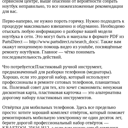
сервисном центре, выше опасений от вероятности собрать
ноутбук неправильно, то все нижеизложенные рекомендации
для вас.
Перво-наперво, не нужно пороть горячку. Нужно подходить к
процедуре максимально взвешенно и обдуманно. Необходимо
отыскать любую информацию о разборке вашей модели
ноутбука в сети. Это могут быть и мануалы в формате PDF из
PartsDirect — http://www.partsdirect.ru/search_docs/. Также вам
окажут неоценимую помощь видео из youtube, посвящённые
ремонту ноутбуков. Главное — чётко понимать
последовательность действий.
Что потребуется:
Пластиковый ручной инструмент,
предназначенный для разборки телефонов (медиаторы).
Хорошо, если это дорогой набор, который используют
профессионалы в ремонте сотовых телефонов, планшетных
пк. Полезный совет для тех, кто хочет сэкономить: ненужная
дисконтная карта, пластиковая карточка — это альтернатива
дорогому набору пластиковых инструментов.
Отвёртки для мобильных телефонов. Здесь все предельно
просто: хотите хороший комплект отвёрток, который поможет
ремонтировать мобильную электронику не один десяток лет,
берите дорогой профессиональный набор отвёрток —
KRAFTOOL 25616-H12, а если вам нужен серый комплект,