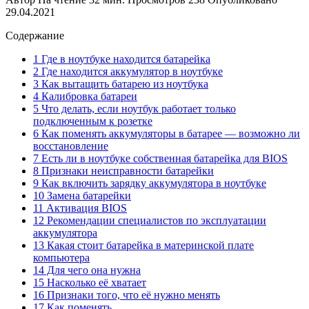
29.04.2021
Содержание
1 Где в ноутбуке находится батарейка
2 Где находится аккумулятор в ноутбуке
3 Как вытащить батарею из ноутбука
4 Калибровка батареи
5 Что делать, если ноутбук работает только
подключенным к розетке
6 Как поменять аккумуляторы в батарее — возможно ли
восстановление
7 Есть ли в ноутбуке собственная батарейка для BIOS
8 Признаки неисправности батарейки
9 Как включить зарядку аккумулятора в ноутбуке
10 Замена батарейки
11 Активация BIOS
12 Рекомендации специалистов по эксплуатации
аккумулятора
13 Какая стоит батарейка в материнской плате
компьютера
14 Для чего она нужна
15 Насколько её хватает
16 Признаки того, что её нужно менять
17 Как поменять