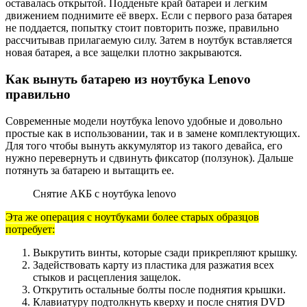
оставалась открытой. Подденьте край батареи и легким
движением поднимите её вверх. Если с первого раза батарея
не поддается, попытку стоит повторить позже, правильно
рассчитывав прилагаемую силу. Затем в ноутбук вставляется
новая батарея, а все защелки плотно закрываются.
Как вынуть батарею из ноутбука Lenovo
правильно
Современные модели ноутбука lenovo удобные и довольно
простые как в использовании, так и в замене комплектующих.
Для того чтобы вынуть аккумулятор из такого девайса, его
нужно перевернуть и сдвинуть фиксатор (ползунок). Дальше
потянуть за батарею и вытащить ее.
Снятие АКБ с ноутбука lenovo
Эта же операция с ноутбуками более старых образцов
потребует:
Выкрутить винты, которые сзади прикрепляют крышку.
Задействовать карту из пластика для разжатия всех
стыков и расцепления защелок.
Открутить остальные болты после поднятия крышки.
Клавиатуру подтолкнуть кверху и после снятия DVD