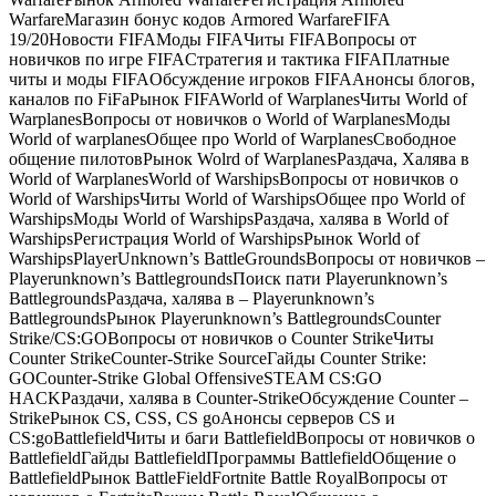
WarfareМагазин бонус кодов Armored WarfareFIFA
19/20Новости FIFAМоды FIFAЧиты FIFAВопросы от
новичков по игре FIFAСтратегия и тактика FIFAПлатные
читы и моды FIFAОбсуждение игроков FIFAАнонсы блогов,
каналов по FiFaРынок FIFAWorld of WarplanesЧиты World of
WarplanesВопросы от новичков о World of WarplanesМоды
World of warplanesОбщее про World of WarplanesСвободное
общение пилотовРынок Wolrd of WarplanesРаздача, Халява в
World of WarplanesWorld of WarshipsВопросы от новичков о
World of WarshipsЧиты World of WarshipsОбщее про World of
WarshipsМоды World of WarshipsРаздача, халява в World of
WarshipsРегистрация World of WarshipsРынок World of
WarshipsPlayerUnknown’s BattleGroundsВопросы от новичков –
Playerunknown’s BattlegroundsПоиск пати Playerunknown’s
BattlegroundsРаздача, халява в – Playerunknown’s
BattlegroundsРынок Playerunknown’s BattlegroundsCounter
Strike/CS:GOВопросы от новичков о Counter StrikeЧиты
Counter StrikeCounter-Strike SourceГайды Counter Strike:
GOCounter-Strike Global OffensiveSTEAM CS:GO
HACKРаздачи, халява в Counter-StrikeОбсуждение Counter –
StrikeРынок CS, CSS, CS goАнонсы серверов CS и
CS:goBattlefieldЧиты и баги BattlefieldВопросы от новичков о
BattlefieldГайды BattlefieldПрограммы BattlefieldОбщение о
BattlefieldРынок BattleFieldFortnite Battle RoyalВопросы от