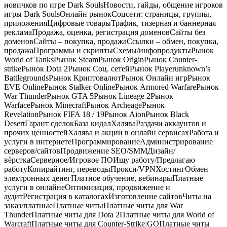
новичков по игре Dark SoulsНовости, гайды, общение игроков
игры Dark SoulsОнлайн рынокСоцсети: страницы, группы,
приложенияЦифровые товарыТрафик, тизерная и баннерная
рекламаПродажа, оценка, регистрация доменовСайты без
доменовСайты – покупка, продажаСсылки – обмен, покупка,
продажаПрограммы и скриптыСхемы/инфопродуктыРынок
World of TanksРынок SteamРынок OriginРынок Counter-
strikeРынок Dota 2Рынок Соц. сетейРынок Playerunknown’s
BattlegroundsРынок КриптовалютРынок Онлайн игрРынок
EVE OnlineРынок Stalker OnlineРынок Armored WarfareРынок
War ThunderРынок GTA 5Рынок Lineage 2Рынок
WarfaceРынок MinecraftРынок ArcheageРынок
RevelationРынок FIFA 18 / 19Рынок AionРынок Black
DesertГарант сделокБаза кидалХаляваРаздачи аккаунтов и
прочих ценностейХалява и акции в онлайн сервисахРабота и
услуги в интернетеПрограммированиеАдминистрирование
серверов/сайтовПродвижение SEO/SMMДизайн/
вёрсткаСерверное/Игровое ПОИщу работу/Предлагаю
работуКопирайтинг, переводыПрокси/VPNХостингОбмен
электронных денегПлатное обучение, вебинарыПлатные
услуги в онлайнеОптимизация, продвижение и
аудитРегистрация в каталогахИзготовление сайтовЧиты на
заказ/платныеПлатные читыПлатные читы для War
ThunderПлатные читы для Dota 2Платные читы для World of
WarcraftПлатные читы для Counter-Strike:GOПлатные читы