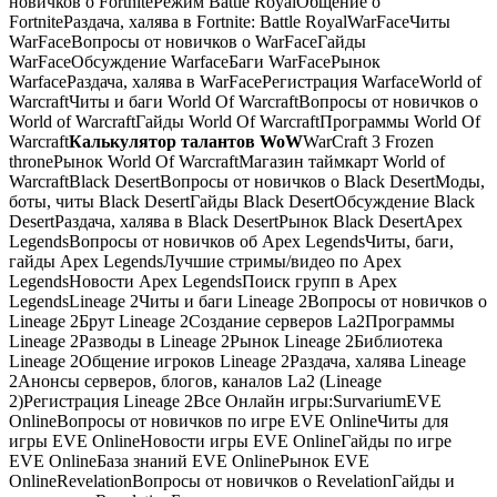
новичков о FortniteРежим Battle RoyalОбщение о
FortniteРаздача, халява в Fortnite: Battle RoyalWarFaceЧиты
WarFaceВопросы от новичков о WarFaceГайды
WarFaceОбсуждение WarfaceБаги WarFaceРынок
WarfaceРаздача, халява в WarFaceРегистрация WarfaceWorld of
WarcraftЧиты и баги World Of WarcraftВопросы от новичков о
World of WarcraftГайды World Of WarcraftПрограммы World Of
Warcraft
Калькулятор талантов WoW
WarCraft 3 Frozen
throneРынок World Of WarcraftМагазин таймкарт World of
WarcraftBlack DesertВопросы от новичков о Black DesertМоды,
боты, читы Black DesertГайды Black DesertОбсуждение Black
DesertРаздача, халява в Black DesertРынок Black DesertApex
LegendsВопросы от новичков об Apex LegendsЧиты, баги,
гайды Apex LegendsЛучшие стримы/видео по Apex
LegendsНовости Apex LegendsПоиск групп в Apex
LegendsLineage 2Читы и баги Lineage 2Вопросы от новичков о
Lineage 2Брут Lineage 2Создание серверов La2Программы
Lineage 2Разводы в Lineage 2Рынок Lineage 2Библиотека
Lineage 2Общение игроков Lineage 2Раздача, халява Lineage
2Анонсы серверов, блогов, каналов La2 (Lineage
2)Регистрация Lineage 2Все Онлайн игры:SurvariumEVE
OnlineВопросы от новичков по игре EVE OnlineЧиты для
игры EVE OnlineНовости игры EVE OnlineГайды по игре
EVE OnlineБаза знаний EVE OnlineРынок EVE
OnlineRevelationВопросы от новичков о RevelationГайды и