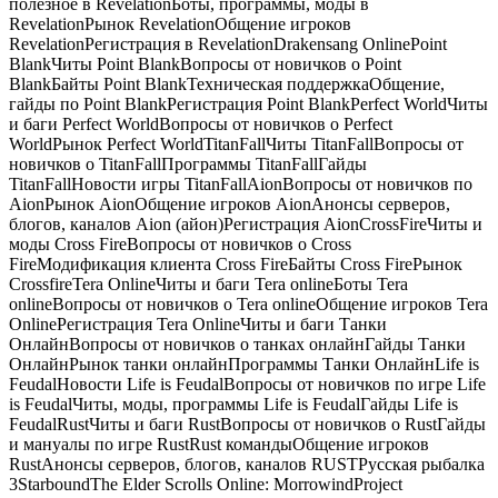
полезное в RevelationБоты, программы, моды в
RevelationРынок RevelationОбщение игроков
RevelationРегистрация в RevelationDrakensang OnlinePoint
BlankЧиты Point BlankВопросы от новичков о Point
BlankБайты Point BlankТехническая поддержкаОбщение,
гайды по Point BlankРегистрация Point BlankPerfect WorldЧиты
и баги Perfect WorldВопросы от новичков о Perfect
WorldРынок Perfect WorldTitanFallЧиты TitanFallВопросы от
новичков о TitanFallПрограммы TitanFallГайды
TitanFallНовости игры TitanFallAionВопросы от новичков по
AionРынок AionОбщение игроков AionАнонсы серверов,
блогов, каналов Aion (айон)Регистрация AionCrossFireЧиты и
моды Cross FireВопросы от новичков о Cross
FireМодификация клиента Cross FireБайты Cross FireРынок
CrossfireTera OnlineЧиты и баги Tera onlineБоты Tera
onlineВопросы от новичков о Tera onlineОбщение игроков Tera
OnlineРегистрация Tera OnlineЧиты и баги Танки
ОнлайнВопросы от новичков о танках онлайнГайды Танки
ОнлайнРынок танки онлайнПрограммы Танки ОнлайнLife is
FeudalНовости Life is FeudalВопросы от новичков по игре Life
is FeudalЧиты, моды, программы Life is FeudalГайды Life is
FeudalRustЧиты и баги RustВопросы от новичков о RustГайды
и мануалы по игре RustRust командыОбщение игроков
RustАнонсы серверов, блогов, каналов RUSTРусская рыбалка
3StarboundThe Elder Scrolls Online: MorrowindProject