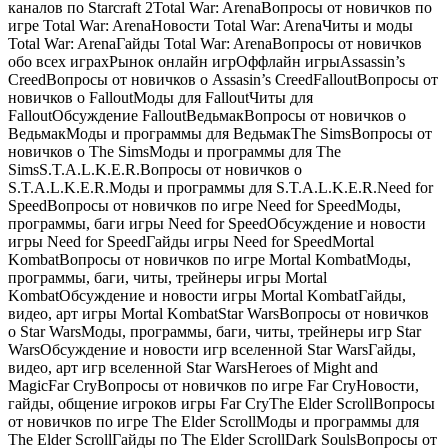
каналов по Starcraft 2Total War: ArenaВопросы от новичков по
игре Total War: ArenaНовости Total War: ArenaЧиты и моды
Total War: ArenaГайды Total War: ArenaВопросы от новичков
обо всех играхРынок онлайн игрОффлайн игрыAssassin’s
CreedВопросы от новичков о Assasin’s CreedFalloutВопросы от
новичков о FalloutМоды для FalloutЧиты для
FalloutОбсуждение FalloutВедьмакВопросы от новичков о
ВедьмакМоды и программы для ВедьмакThe SimsВопросы от
новичков о The SimsМоды и программы для The
SimsS.T.A.L.K.E.R.Вопросы от новичков о
S.T.A.L.K.E.R.Моды и программы для S.T.A.L.K.E.R.Need for
SpeedВопросы от новичков по игре Need for SpeedМоды,
программы, баги игры Need for SpeedОбсуждение и новости
игры Need for SpeedГайды игры Need for SpeedMortal
KombatВопросы от новичков по игре Mortal KombatМоды,
программы, баги, читы, трейнеры игры Mortal
KombatОбсуждение и новости игры Mortal KombatГайды,
видео, арт игры Mortal KombatStar WarsВопросы от новичков
о Star WarsМоды, программы, баги, читы, трейнеры игр Star
WarsОбсуждение и новости игр вселенной Star WarsГайды,
видео, арт игр вселенной Star WarsHeroes of Might and
MagicFar CryВопросы от новичков по игре Far CryНовости,
гайды, общение игроков игры Far CryThe Elder ScrollВопросы
от новичков по игре The Elder ScrollМоды и программы для
The Elder ScrollГайды по The Elder ScrollDark SoulsВопросы от