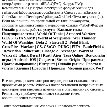
юморАдминистративныйF.A.QFAQ: ФорумFAQ:
КомпьютерыFAQ: ИгрыОбсуждение форумаАкции для
геймеровНабор модераторовЗаявки в Спец группыЗаявки в
CoderЗаявки в DeveloperАрбитражX<label>Тема не указан(-а).
Если вы пришли по правильной ссылке, пожалуйста,
сообщите администрации о нерабочей ссылке.</label>
Форум
|
Онлайн рынок, работа, услуги
|
Важные темы
|
Популярные темы
|
World Of Tanks
|
Armored Warfare
|
GTA 5
|
GTA SAMP
|
World of Warplanes
|
War Thunder
|
World Of Warships
|
Dota 2
|
Starcraft 2
|
Point Blank
|
CrossFire
|
Warface
|
CS, CS:GO
|
PUBG
|
FIFA
|
BattleField 4
|
Revelation
|
Minecraft
|
Lineage 2
|
Archeage
|
World of
Warcraft
|
Black Desert
|
Rust
|
Aion
|
Tera Online
|
Все онлайн
игры
|
Android
|
iOS
|
Cоц.сети
|
Steam
|
Origin
|
Программы
|
Программирование
|
Интернет
|
Онлайн рынок
|
Работа и
услуги
|
Халява
|
Новости
|
Приколы
|
Черный рынок WoT
|
Все владельцы компьютеров периодически сталкиваются с
проблемами работы Windows после установки неправильных
драйверов или внесения изменений в операционную систему.
Решить эту проблему позволяет создание точек
восстановления системы.
Точка восстановления Windows 10 позволяет вернуть