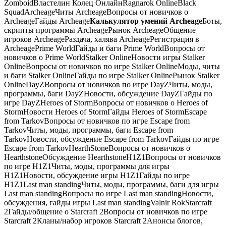
ZomboidВластелин Колец ОнлайнRagnarok OnlineBlack
SquadArcheageЧиты ArcheageВопросы от новичков о
ArcheageГайды Archeage
Калькулятор умений Archeage
Боты,
скрипты программы ArcheageРынок ArcheageОбщение
игроков ArcheageРаздача, халява ArcheageРегистрация в
ArcheagePrime WorldГайды и баги Prime WorldВопросы от
новичков о Prime WorldStalker OnlineНовости игры Stalker
OnlineВопросы от новичков по игре Stalker OnlineМоды, читы
и баги Stalker OnlineГайды по игре Stalker OnlineРынок Stalker
OnlineDayZВопросы от новичков по игре DayZЧиты, моды,
программы, баги DayZНовости, обсуждение DayZГайды по
игре DayZHeroes of StormВопросы от новичков о Heroes of
StormНовости Heroes of StormГайды Heroes of StormEscape
from TarkovВопросы от новичков по игре Escape from
TarkovЧиты, моды, программы, баги Escape from
TarkovНовости, обсуждение Escape from TarkovГайды по игре
Escape from TarkovHearthStoneВопросы от новичков о
HearthstoneОбсуждение HearthstoneH1Z1Вопросы от новичков
по игре H1Z1Читы, моды, программы для игры
H1Z1Новости, обсуждение игры H1Z1Гайды по игре
H1Z1Last man standingЧиты, моды, программы, баги для игры
Last man standingВопросы по игре Last man standingНовости,
обсуждения, гайды игры Last man standingValnir RokStarcraft
2Гайды/общение о Starcraft 2Вопросы от новичков по игре
Starcraft 2Кланы/набор игроков Starcraft 2Анонсы блогов,