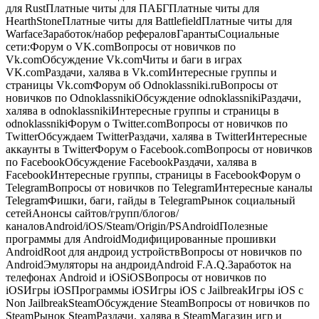
для RustПлатные читы для ПАБГПлатные читы для
HearthStoneПлатные читы для BattlefieldПлатные читы для
WarfaceЗаработок/набор рефераловГарантыСоциальные
сети:Форум о VK.comВопросы от новичков по
Vk.comОбсуждение Vk.comЧиты и баги в играх
VK.comРаздачи, халява в Vk.comИнтересные группы и
страницы Vk.comФорум об Odnoklassniki.ruВопросы от
новичков по OdnoklassnikiОбсуждение odnoklassnikiРаздачи,
халява в odnoklassnikiИнтересные группы и страницы в
odnoklassnikiФорум о Twitter.comВопросы от новичков по
TwitterОбсуждаем TwitterРаздачи, халява в TwitterИнтересные
аккаунты в TwitterФорум о Facebook.comВопросы от новичков
по FacebookОбсуждение FacebookРаздачи, халява в
FacebookИнтересные группы, страницы в FacebookФорум о
TelegramВопросы от новичков по TelegramИнтересные каналы
TelegramФишки, баги, гайды в TelegramРынок социальный
сетейАнонсы сайтов/групп/блогов/
каналовAndroid/iOS/Steam/Origin/PSAndroidПолезные
программы для AndroidМодифицированные прошивки
AndroidRoot для андроид устройствВопросы от новичков по
AndroidЭмуляторы на андроидAndroid F.A.Q.Заработок на
телефонах Android и iOSiOSВопросы от новичков по
iOSИгры iOSПрограммы iOSИгры iOS с JailbreakИгры iOS с
Non JailbreakSteamОбсуждение SteamВопросы от новичков по
SteamРынок SteamРаздачи, халява в SteamМагазин игр и