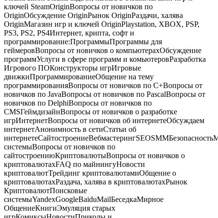
ключей SteamOriginВопросы от новичков по
OriginОбсуждение OriginРынок OriginРаздачи, халява
OriginМагазин игр и ключей OriginPlaystation, XBOX, PSP,
PS3, PS2, PS4Интернет, крипта, софт и
программирование:ПрограммыПрограммы для
геймеровВопросы от новичков о компьютерахОбсуждение
программУслуги в сфере программ и комьютеровРазработка
Игрового ПОКонструкторы игрИгровые
движкиПрограммированиеОбщение на тему
программированияВопросы от новичков по С+Вопросы от
новичков по JavaВопросы от новичков по PascalВопросы от
новичков по DelphiВопросы от новичков по
CMSГеймдизайнВопросы от новичков о разработке
игрИнтернетВопросы от новичков об интернетеОбсуждаем
интернетАнонимность в сетиСтатьи об
интернетеСайтостроениеВебмастерингSEOSMMБезопасность
системыВопросы от новичков по
сайтостроениюКриптовалютыВопросы от новичков о
криптовалютахFAQ по майнингуНовости
криптовалютТрейдинг криптовалютамиОбщение о
криптовалютахРаздача, халява в криптовалютахРынок
КриптовалютПоисковые
системыYandexGoogleBaiduMailБеседкаМирное
ОбщениеКнигиЭмуляция старых
игрКомиксыНовостиПриколы и