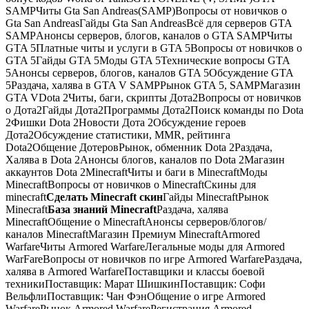
SAMPЧиты Gta San Andreas(SAMP)Вопросы от новичков о
Gta San AndreasГайды Gta San AndreasВсё для серверов GTA
SAMPАнонсы серверов, блогов, каналов о GTA SAMPЧиты
GTA 5Платные читы и услуги в GTA 5Вопросы от новичков о
GTA 5Гайды GTA 5Моды GTA 5Технические вопросы GTA
5Анонсы серверов, блогов, каналов GTA 5Обсуждение GTA
5Раздача, халява в GTA V SAMPРынок GTA 5, SAMPМагазин
GTA VDota 2Читы, баги, скрипты Дота2Вопросы от новичков
о Дота2Гайды Дота2Программы Дота2Поиск команды по Dota
2Фишки Dota 2Новости Дота 2Обсуждение героев
Дота2Обсуждение статистики, MMR, рейтинга
Dota2Общение ДотеровРынок, обменник Dota 2Раздача,
Халява в Dota 2Анонсы блогов, каналов по Dota 2Магазин
аккаунтов Dota 2MinecraftЧиты и баги в MinecraftМоды
MinecraftВопросы от новичков о MinecraftСкины для
minecraft
Сделать Minecraft скин
Гайды MinecraftРынок
Minecraft
База знаний Minecraft
Раздача, халява
MinecraftОбщение о MinecraftАнонсы серверов/блогов/
каналов MinecraftМагазин Премиум MinecraftArmored
WarfareЧиты Armored WarfareЛегальные моды для Armored
WarFareВопросы от новичков по игре Armored WarfareРаздача,
халява в Armored WarfareПоставщики и классы боевой
техникиПоставщик: Марат ШишкинПоставщик: Софи
ВельфлиПоставщик: Чан ФэнОбщение о игре Armored
WarfareРынок Armored WarfareРегистрация Armored