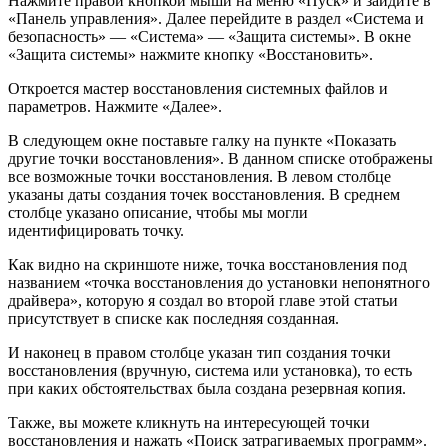
Нажмите правой кнопкой мыши на меню «Пуск» и зайдите в
«Панель управления». Далее перейдите в раздел «Система и
безопасность» — «Система» — «Защита системы». В окне
«Защита системы» нажмите кнопку «Восстановить».
Откроется мастер восстановления системных файлов и
параметров. Нажмите «Далее».
В следующем окне поставьте галку на пункте «Показать
другие точки восстановления». В данном списке отображены
все возможные точки восстановления. В левом столбце
указаны даты создания точек восстановления. В среднем
столбце указано описание, чтобы мы могли
идентифицировать точку.
Как видно на скриншоте ниже, точка восстановления под
названием «точка восстановления до установки непонятного
драйвера», которую я создал во второй главе этой статьи
присутствует в списке как последняя созданная.
И наконец в правом столбце указан тип создания точки
восстановления (вручную, система или установка), то есть
при каких обстоятельствах была создана резервная копия.
Также, вы можете кликнуть на интересующей точки
восстановления и нажать «Поиск затрагиваемых программ».