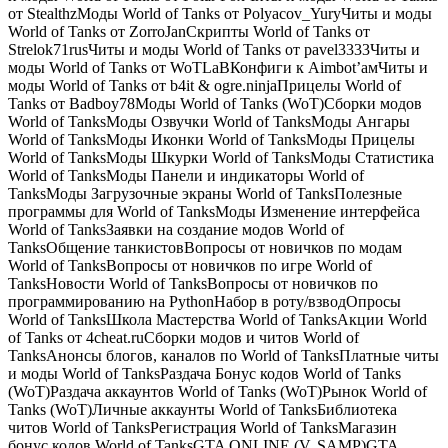
от StealthzМоды World of Tanks от Polyacov_YuryЧиты и моды
World of Tanks от ZorroJanCкрипты World of Tanks от
Strelok71rusЧиты и моды World of Tanks от pavel3333Читы и
моды World of Tanks от WoTLaBКонфиги к Aimbot’амЧиты и
моды World of Tanks от b4it & ogre.ninjaПрицелы World of
Tanks от Badboy78Моды World of Tanks (WoT)Сборки модов
World of TanksМоды Озвучки World of TanksМоды Ангары
World of TanksМоды Иконки World of TanksМоды Прицелы
World of TanksМоды Шкурки World of TanksМоды Статистика
World of TanksМоды Панели и индикаторы World of
TanksМоды Загрузочные экраны World of TanksПолезные
программы для World of TanksМоды Изменение интерфейса
World of TanksЗаявки на создание модов World of
TanksОбщение танкистовВопросы от новичков по модам
World of TanksВопросы от новичков по игре World of
TanksНовости World of TanksВопросы от новичков по
программированию на PythonНабор в роту/взводОпросы
World of TanksШкола Мастерства World of TanksАкции World
of Tanks от 4cheat.ruСборки модов и читов World of
TanksАнонсы блогов, каналов по World of TanksПлатные читы
и моды World of TanksРаздача Бонус кодов World of Tanks
(WoT)Раздача аккаунтов World of Tanks (WoT)Рынок World of
Tanks (WoT)Личные аккаунты World of TanksБиблиотека
читов World of TanksРегистрация World of TanksМагазин
бонус кодов World of TanksGTA ONLINE (V, SAMP)GTA