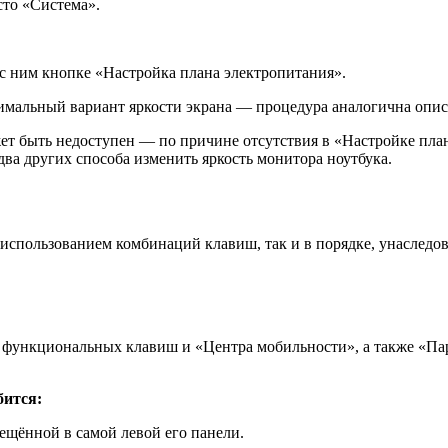
сто «Система».
с ним кнопке «Настройка плана электропитания».
птимальный вариант яркости экрана — процедура аналогична оп
жет быть недоступен — по причине отсутствия в «Настройке пла
ва других способа изменить яркость монитора ноутбука.
с использованием комбинаций клавиш, так и в порядке, унаследо
функциональных клавиш и «Центра мобильности», а также «Пар
бится:
ещённой в самой левой его панели.