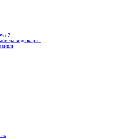
ows 7
райвера видеокарты
лавиши
рах