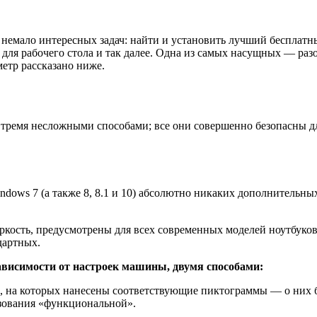
 немало интересных задач: найти и установить лучший бесплатны
для рабочего стола и так далее. Одна из самых насущных — разо
метр рассказано ниже.
 тремя несложными способами; все они совершенно безопасны дл
dows 7 (а также 8, 8.1 и 10) абсолютно никаких дополнительны
ркость, предусмотрены для всех современных моделей ноутбуков
дартных.
висимости от настроек машины, двумя способами:
е, на которых нанесены соответствующие пиктограммы — о них б
зования «функциональной».