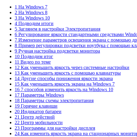
1 На Windows 7
2 На Windows 8
3 На Windows 10
4 Подводим итоги
5 Заглянем в настройки Электропитания
6 Регулирование яркости стандартными средствами Wind
7 Изменение параметров освещения экрана с помощью д
8 Пример регулировки подсветки ноутбука с помощью к
9 Ручная настройка подсветки монитора
10 Подводим итог
11 Видео по теме
12 Как уменьшить яркость через системные настройки
13 Как уменьшить яркость с помощью клавиатуры
14 Другие способы понижения яркости экрана
15 Как уменьшить яркость экрана на Windows 7
16 7 способов изменить яркость на Windows 10
17 Параметры Windows
18 Параметры схемы электропитания
19 Горячие клавиши
20 Индикатор батареи
21 Центр действий
22 Центр мобильности
23 Программы для настройки дисплея
24 Как изменить яркость экрана на стационарных монито