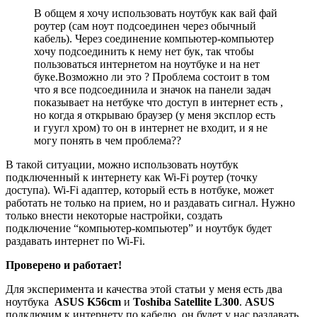
В общем я хочу использовать ноутбук как вай фай
роутер (сам ноут подсоединен через обычный
кабель). Через соединение компьютер-компьютер
хочу подсоединить к нему нет бук, так чтобы
пользоваться интернетом на ноутбуке и на нет
буке.Возможно ли это ? Проблема состоит в том
что я все подсоединила и значок на панели задач
показывает на нетбуке что доступ в интернет есть ,
но когда я открываю браузер (у меня эксплор есть
и гуугл хром) то он в интернет не входит, и я не
могу понять в чем проблема??
В такой ситуации, можно использовать ноутбук
подключенный к интернету как Wi-Fi роутер (точку
доступа). Wi-Fi адаптер, который есть в нотбуке, может
работать не только на прием, но и раздавать сигнал. Нужно
только внести некоторые настройки, создать
подключение “компьютер-компьютер” и ноутбук будет
раздавать интернет по Wi-Fi.
Проверено и работает!
Для эксперимента и качества этой статьи у меня есть два
ноутбука
ASUS K56cm
и
Toshiba Satellite L300
.
ASUS
подключим к интернету по кабелю, он будет у нас раздавать