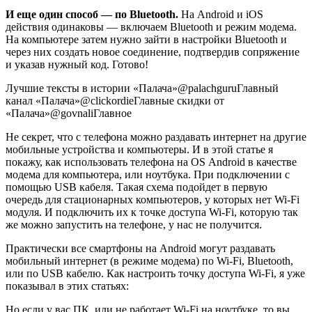
И еще один способ — по Bluetooth.
На Android и iOS
действия одинаковы — включаем Bluetooth и режим модема.
На компьютере затем нужно зайти в настройки Bluetooth и
через них создать новое соединение, подтвердив сопряжение
и указав нужный код. Готово!
Лучшие тексты в истории «Палача»
@palachguru
Главный
канал «Палача»
@clickordie
Главные скидки от
«Палача»
@govnali
Главное
Не секрет, что с телефона можно раздавать интернет на другие
мобильные устройства и компьютеры. И в этой статье я
покажу, как использовать телефона на OS Android в качестве
модема для компьютера, или ноутбука. При подключении с
помощью USB кабеля. Такая схема подойдет в первую
очередь для стационарных компьютеров, у которых нет Wi-Fi
модуля. И подключить их к точке доступа Wi-Fi, которую так
же можно запустить на телефоне, у нас не получится.
Практически все смартфоны на Android могут раздавать
мобильный интернет
(в режиме модема)
по Wi-Fi, Bluetooth,
или по USB кабелю. Как настроить точку доступа Wi-Fi, я уже
показывал в этих статьях:
Но если у вас ПК, или не работает Wi-Fi на ноутбуке, то вы