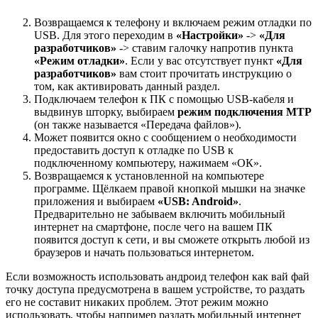
Возвращаемся к телефону и включаем режим отладки по
USB. Для этого переходим в
«Настройки»
->
«Для
разработчиков»
-> ставим галочку напротив пункта
«Режим отладки»
. Если у вас отсутствует пункт
«Для
разработчиков»
вам стоит прочитать инструкцию о
том, как активировать данный раздел.
Подключаем телефон к ПК с помощью USB-кабеля и
выдвинув шторку, выбираем
режим подключения MTP
(он также называется «Передача файлов»).
Может появится окно с сообщением о необходимости
предоставить доступ к отладке по USB к
подключенному компьютеру, нажимаем «ОК».
Возвращаемся к установленной на компьютере
программе. Щёлкаем правой кнопкой мышки на значке
приложения и выбираем
«USB: Android»
.
Предварительно не забываем включить мобильный
интернет на смартфоне, после чего на вашем ПК
появится доступ к сети, и вы сможете открыть любой из
браузеров и начать пользоваться интернетом.
Если возможность использовать андроид телефон как вай фай
точку доступа предусмотрена в вашем устройстве, то раздать
его не составит никаких проблем. Этот режим можно
использовать, чтобы например раздать мобильный интернет