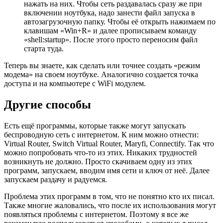
нажать на них. Чтобы сеть раздавалась сразу же при
включении ноутбука, надо занести файл запуска в
автозагрузочную папку. Чтобы её открыть нажимаем по
клавишам «Win+R» и далее прописываем команду
«shell:startup». После этого просто переносим файл
старта туда.
Теперь вы знаете, как сделать или точнее создать «режим
модема» на своем ноутбуке. Аналогично создается точка
доступа и на компьютере с WiFi модулем.
Другие способы
Есть ещё программы, которые также могут запускать
беспроводную сеть с интернетом. К ним можно отнести:
Virtual Router, Switch Virtual Router, Maryfi, Connectify. Так что
можно попробовать что-то из этих. Никаких трудностей
возникнуть не должно. Просто скачиваем одну из этих
программ, запускаем, вводим имя сети и ключ от неё. Далее
запускаем раздачу и радуемся.
Проблема этих программ в том, что не понятно кто их писал.
Также многие жаловались, что после их использования могут
появляться проблемы с интернетом. Поэтому я все же