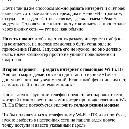
Почти таким же способом можно раздать интернет и с iPhone:
включаем сотовые данные, переходим в меню «Настройки»,
оттуда — в раздел «Сотовая связь», где включаем «Режим
модема». Подключение к интернету с компьютера происходит
через иконку сети — тут все, как обычно.
Но есть нюанс:
чтобы настроить раздачу интернета с айфона
на компьютер, на последнем должно быть установлено
приложение iTunes. Запускать его не нужно, но оно должно
быть, иначе компьютер просто не увидит подключенный
смартфон.
Второй вариант — раздать интернет с помощью Wi-Fi.
На
Android-смарте делается это в один тап по иконке «Точка
доступа» в шторке уведомлений. Если такой функции там нет,
ее можно найти в системном поиске.
После запуска функции телефон предоставит пароль от сети,
который нужно ввести на компьютере при подключении к Wi-
Fi. На iPhone потребуется включить
только режим модема
.
Чтобы подключиться к телефонному Wi-Fi с ПК или ноутбука,
нужно выбрать в настройках сети на панели задач новую
точку доступа и ввести указанный пароль.