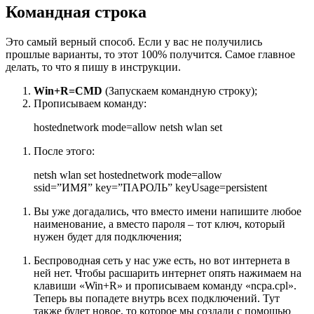
Командная строка
Это самый верный способ. Если у вас не получились
прошлые варианты, то этот 100% получится. Самое главное
делать, то что я пишу в инструкции.
Win+
R=
CMD
(Запускаем командную строку);
Прописываем команду:
hostednetwork mode=allow netsh wlan set
После этого:
netsh wlan set hostednetwork mode=allow
ssid=”ИМЯ” key=”ПАРОЛЬ” keyUsage=persistent
Вы уже догадались, что вместо имени напишите любое
наименование, а вместо пароля – тот ключ, который
нужен будет для подключения;
Беспроводная сеть у нас уже есть, но вот интернета в
ней нет. Чтобы расшарить интернет опять нажимаем на
клавиши «Win+R» и прописываем команду «ncpa.cpl».
Теперь вы попадете внутрь всех подключений. Тут
также будет новое, то которое мы создали с помощью