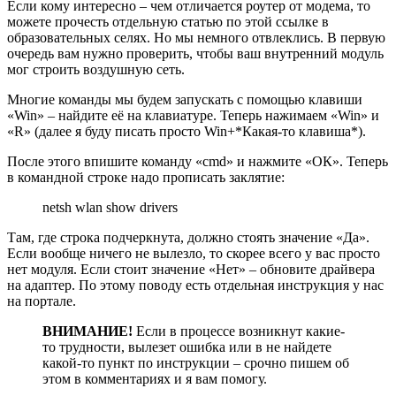
Если кому интересно – чем отличается роутер от модема, то
можете прочесть отдельную статью по этой ссылке в
образовательных селях. Но мы немного отвлеклись. В первую
очередь вам нужно проверить, чтобы ваш внутренний модуль
мог строить воздушную сеть.
Многие команды мы будем запускать с помощью клавиши
«Win» – найдите её на клавиатуре. Теперь нажимаем «Win» и
«R» (далее я буду писать просто Win+*Какая-то клавиша*).
После этого впишите команду «cmd» и нажмите «ОК». Теперь
в командной строке надо прописать заклятие:
netsh wlan show drivers
Там, где строка подчеркнута, должно стоять значение «Да».
Если вообще ничего не вылезло, то скорее всего у вас просто
нет модуля. Если стоит значение «Нет» – обновите драйвера
на адаптер. По этому поводу есть отдельная инструкция у нас
на портале.
ВНИМАНИЕ!
Если в процессе возникнут какие-
то трудности, вылезет ошибка или в не найдете
какой-то пункт по инструкции – срочно пишем об
этом в комментариях и я вам помогу.