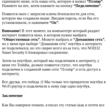
скриншоте ниже, есть наша сеть, которую я назвал
“f1comp”
.
Нажмите на нее, затем нажмите на кнопку
“Подключение”
.
Появится окно с запросом ключа безопасности для сети,
которую мы создавали выше. Вводим пароль, если Вы его
устанавливали, и нажимаем
“Ок”
.
Внимание!
В этот момент, на компьютере который раздает
интернет появится окно, в котором нужно выбрать
“Общественная сеть”
. Можете выбрать и
“Домашняя сеть”
,
но у меня при выборе “Домашняя сеть” ноутбук к интернету
не подключался, но это скорее всего из-за того, что NOD32
Smart Security 6 блокировал соединение.
Затем на ноутбуке, который мы подключаем к интернету, у
меня это Toshiba, должен появится статус, что ноутбук
подключен к созданной нами сети “f1comp” и есть доступ к
интернету.
Все друзья, это победа :)! Мы только что превратили ноутбук в
Wi-Fi роутер и подключили к нему еще один ноутбук.
Заключение
Как Вы наверное поняли, я писал эту статью
(как и почти все