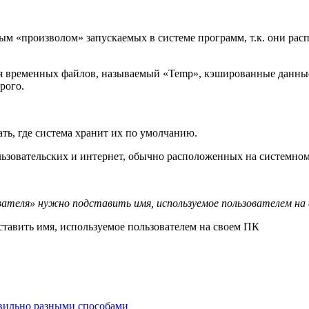
ым «произволом» запускаемых в системе программ, т.к. они ра
я временных файлов, называемый «Temp», кэшированные данные, к
рого.
ть, где система хранит их по умолчанию.
льзовательских и интернет, обычно расположенных на системном
ователя» нужно подставить имя, используемое пользователем на
ставить имя, используемое пользователем на своем ПК
вильно разными способами