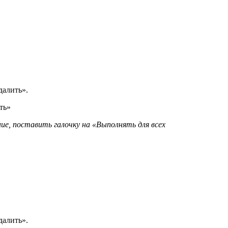
далить».
ть»
е, поставить галочку на «Выполнять для всех
далить».