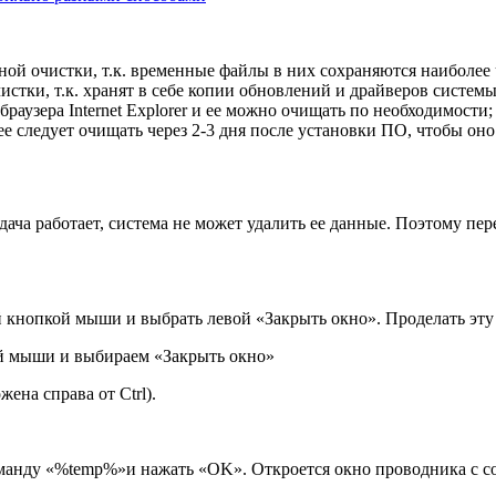
ой очистки, т.к. временные файлы в них сохраняются наиболее 
истки, т.к. хранят в себе копии обновлений и драйверов системы
браузера Internet Explorer и ее можно очищать по необходимости;
е следует очищать через 2-3 дня после установки ПО, чтобы оно
ча работает, система не может удалить ее данные. Поэтому пере
й кнопкой мыши и выбрать левой «Закрыть окно». Проделать эт
ой мыши и выбираем «Закрыть окно»
на справа от Ctrl).
анду «%temp%»и нажать «OK». Откроется окно проводника с сод