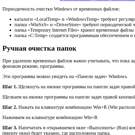
Периодичность очистки Windows от временных файлов:
каталоги «LocalTemp» и «WindowsTemp» требуют регулярн
папки «WinSxS» и «DriverStore» требуют периодической ч
папка «Temporary Internet Files» хранит временные файлы 
папка «C:Temp» создается программным обеспечением и е
Ручная очистка папок
При удалении временных файлов важно учитывать, что пока зада
фоновом режиме, программы.
Эти программы можно увидеть на «Панели задач» Windows.
Шаг 1.
Щелкнуть на иконке программы на панели задач право
Щелкаем на иконке программы на панели задач правой кнопк
Шаг 2.
Нажать на клавиатуре комбинацию Win+R (Win расположе
Нажимаем на клавиатуре комбинацию Win+R
Шаг 3.
Напечатать в открывшемся окне «Выполнить» (Run) ком
(вверху окна) будет указано, где расположена папка.