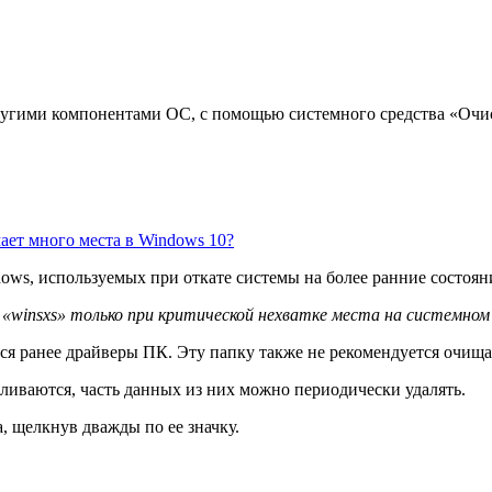
другими компонентами ОС, с помощью системного средства «Очис
имает много места в Windows 10?
ws, используемых при откате системы на более ранние состояни
 «winsxs» только при критической нехватке места на системном
ся ранее драйверы ПК. Эту папку также не рекомендуется очищ
пливаются, часть данных из них можно периодически удалять.
, щелкнув дважды по ее значку.