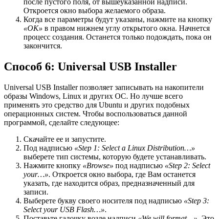
после пустого поля, от вышеуказанной надписи.
Откроется окно выбора желаемого образа.
Когда все параметры будут указаны, нажмите на кнопку
«ОК»
в правом нижнем углу открытого окна. Начнется
процесс создания. Останется только подождать, пока он
закончится.
Способ 6: Universal USB Installer
Universal USB Installer позволяет записывать на накопители
образы Windows, Linux и других ОС. Но лучше всего
применять это средство для Ubuntu и других подобных
операционных систем. Чтобы воспользоваться данной
программой, сделайте следующее:
Скачайте ее и запустите.
Под надписью
«Step 1: Select a Linux Distribution…»
выберете тип системы, которую будете устанавливать.
Нажмите кнопку
«Browse»
под надписью
«Step 2: Select
your…»
. Откроется окно выбора, где Вам останется
указать, где находится образ, предназначенный для
записи.
Выберете букву своего носителя под надписью
«Step 3:
Select your USB Flash…»
.
Поставьте галочку возле надписи
«We will format…»
. Это