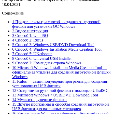
10.04.2021
Содержание
1 Представляем три способа создания загрузочной
флешки для установки OC Windows
2 Видео инструкция
3 Способ 1: UltraISO
4 Способ 2: Rufus
5 Способ 3: Windows USB/DVD Download Tool
6 Способ 4: Windows Installation Media Creation Tool
7 Способ 5: UNetbootin
8 Способ 6: Universal USB Installer
9 Способ 7: Командная строка Windows
10 Microsoft Windows Installation Media Creation Tool —
официальная утилита для создания загрузочной флешки
Windows
11 Rufus — самая популярная программа для создания
установочных USB флешек
12 Создание загрузочной флешки с помощью UltraISO
13 Microsoft Windows 7 USB/DVD Download Tool
14 Мультизагрузочные флешки
15 Другие программы и способы создания загрузочной
USB флешки для различных сценариев
16 Как записать Windows на флешку – быстрый способ