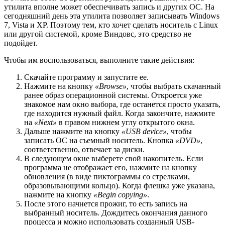
утилита вполне может обеспечивать запись и других ОС. На
сегодняшний день эта утилита позволяет записывать Windows
7, Vista и XP. Поэтому тем, кто хочет сделать носитель с Linux
или другой системой, кроме Виндовс, это средство не
подойдет.
Чтобы им воспользоваться, выполните такие действия:
Скачайте программу и запустите ее.
Нажмите на кнопку
«Browse»
, чтобы выбрать скачанный
ранее образ операционной системы. Откроется уже
знакомое нам окно выбора, где останется просто указать,
где находится нужный файл. Когда закончите, нажмите
на
«Next»
в правом нижнем углу открытого окна.
Дальше нажмите на кнопку
«USB device»
, чтобы
записать ОС на съемный носитель. Кнопка
«DVD»
,
соответственно, отвечает за диски.
В следующем окне выберете свой накопитель. Если
программа не отображает его, нажмите на кнопку
обновления (в виде пиктограммы со стрелками,
образовывающими кольцо). Когда флешка уже указана,
нажмите на кнопку
«Begin copying»
.
После этого начнется прожиг, то есть запись на
выбранный носитель. Дождитесь окончания данного
процесса и можно использовать созданный USB-