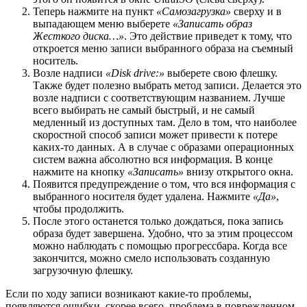
Теперь нажмите на пункт
«Самозагрузка»
сверху и в
выпадающем меню выберете
«Записать образ
Жесткого диска…»
. Это действие приведет к тому, что
откроется меню записи выбранного образа на съемный
носитель.
Возле надписи
«Disk drive:»
выберете свою флешку.
Также будет полезно выбрать метод записи. Делается это
возле надписи с соответствующим названием. Лучше
всего выбирать не самый быстрый, и не самый
медленный из доступных там. Дело в том, что наиболее
скоростной способ записи может привести к потере
каких-то данных. А в случае с образами операционных
систем важна абсолютно вся информация. В конце
нажмите на кнопку
«Записать»
внизу открытого окна.
Появится предупреждение о том, что вся информация с
выбранного носителя будет удалена. Нажмите
«Да»
,
чтобы продолжить.
После этого останется только дождаться, пока запись
образа будет завершена. Удобно, что за этим процессом
можно наблюдать с помощью прогрессбара. Когда все
закончится, можно смело использовать созданную
загрузочную флешку.
Если по ходу записи возникают какие-то проблемы,
появляются ошибки, скорее всего, проблема в поврежденном