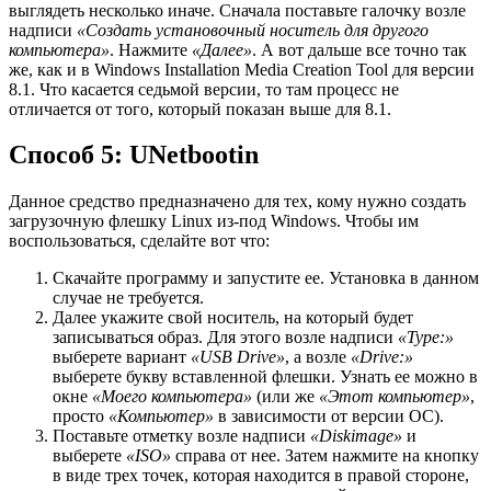
выглядеть несколько иначе. Сначала поставьте галочку возле
надписи
«Создать установочный носитель для другого
компьютера»
. Нажмите
«Далее»
. А вот дальше все точно так
же, как и в Windows Installation Media Creation Tool для версии
8.1. Что касается седьмой версии, то там процесс не
отличается от того, который показан выше для 8.1.
Способ 5: UNetbootin
Данное средство предназначено для тех, кому нужно создать
загрузочную флешку Linux из-под Windows. Чтобы им
воспользоваться, сделайте вот что:
Скачайте программу и запустите ее. Установка в данном
случае не требуется.
Далее укажите свой носитель, на который будет
записываться образ. Для этого возле надписи
«Type:»
выберете вариант
«USB Drive»
, а возле
«Drive:»
выберете букву вставленной флешки. Узнать ее можно в
окне
«Моего компьютера»
(или же
«Этот компьютер»
,
просто
«Компьютер»
в зависимости от версии ОС).
Поставьте отметку возле надписи
«Diskimage»
и
выберете
«ISO»
справа от нее. Затем нажмите на кнопку
в виде трех точек, которая находится в правой стороне,