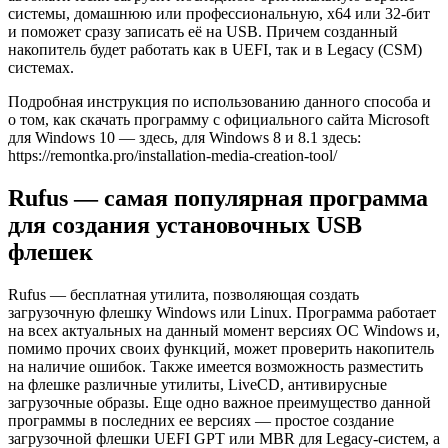
системы, домашнюю или профессиональную, x64 или 32-бит
и поможет сразу записать её на USB. Причем созданный
накопитель будет работать как в UEFI, так и в Legacy (CSM)
системах.
Подробная инструкция по использованию данного способа и
о том, как скачать программу с официального сайта Microsoft
для Windows 10 — здесь, для Windows 8 и 8.1 здесь:
https://remontka.pro/installation-media-creation-tool/
Rufus — самая популярная программа
для создания установочных USB
флешек
Rufus — бесплатная утилита, позволяющая создать
загрузочную флешку Windows или Linux. Программа работает
на всех актуальных на данный момент версиях ОС Windows и,
помимо прочих своих функций, может проверить накопитель
на наличие ошибок. Также имеется возможность разместить
на флешке различные утилиты, LiveCD, антивирусные
загрузочные образы. Еще одно важное преимущество данной
программы в последних ее версиях — простое создание
загрузочной флешки UEFI GPT или MBR для Legacy-систем, а