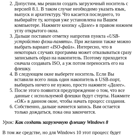
Допустим, мы решили создать загрузочный носитель с
версией 8.1. В таком случае необходимо указать язык,
выпуск и архитектуру. Что касается последнего, то
выбирайте ту, которая уже установлена на Вашем
компьютере. Нажмите кнопку
«Далее»
в правом нижнем
углу открытого окна.
Дальше поставьте отметку напротив пункта
«USB-
устройство флэш-памяти»
. При желании также можно
выбрать вариант
«ISO-файл»
. Интересно, что в
некоторых случаях программа может отказываться сразу
записывать образ на накопитель. Поэтому приходится
сначала создавать ISO, а уж потом переносить его на
флешку.
В следующем окне выберете носитель. Если Вы
вставили всего лишь один накопитель в USB-порт,
выбирать ничего не нужно, просто нажмите
«Далее»
.
После этого появится предупреждение о том, что все
данные с используемой флешки будут стерты. Нажмите
«ОК»
в данном окне, чтобы начать процесс создания.
Собственно, дальше начнется запись. Вам остается
только дождаться, пока она закончится.
Урок:
Как создать загрузочную флешку Windows 8
В том же средстве, но для Windows 10 этот процесс будет