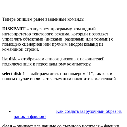
Теперь опишем ранее введенные команды:
DISKPART
– запускаем программу, командный
интерпретатор текстового режима, который позволяет
управлять объектами (дисками, разделами или томами) с
помощью сценариев или прямым вводом команд из
командной строки.
list disk
– отображаем список дисковых накопителей
подключенных к персональному компьютеру.
select disk 1
– выбираем диск под номером “1”, так как в
нашем случае он является съемным накопителем-флешкой.
Как создать загрузочный образ из
папок и файлов?
clean
– очищает все данные со съемного носителя – флешки.