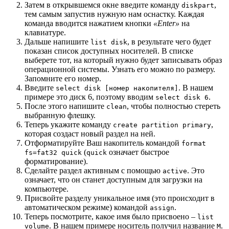
Затем в открывшемся окне введите команду
,
diskpart
тем самым запустив нужную нам оснастку. Каждая
команда вводится нажатием кнопки
«Enter»
на
клавиатуре.
Дальше напишите
, в результате чего будет
list disk
показан список доступных носителей. В списке
выберете тот, на который нужно будет записывать образ
операционной системы. Узнать его можно по размеру.
Запомните его номер.
Введите
. В нашем
select disk [номер накопителя]
примере это диск 6, поэтому вводим
.
select disk 6
После этого напишите
, чтобы полностью стереть
clean
выбранную флешку.
Теперь укажите команду
,
create partition primary
которая создаст новый раздел на ней.
Отформатируйте Ваш накопитель командой
format
(
означает быстрое
fs=fat32 quick
quick
форматирование).
Сделайте раздел активным с помощью
. Это
active
означает, что он станет доступным для загрузки на
компьютере.
Присвойте разделу уникальное имя (это происходит в
автоматическом режиме) командой
.
assign
Теперь посмотрите, какое имя было присвоено –
list
. В нашем примере носитель получил название
.
volume
М