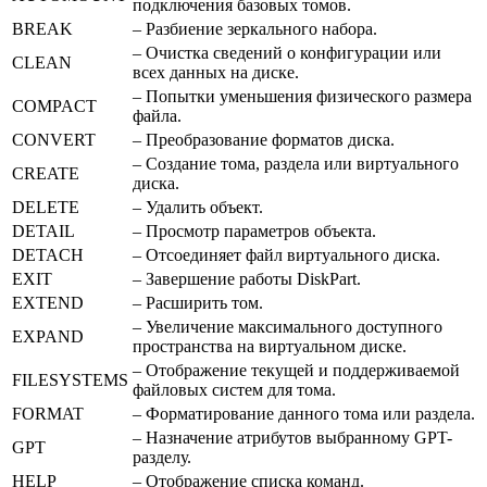
подключения базовых томов.
BREAK
– Разбиение зеркального набора.
– Очистка сведений о конфигурации или
CLEAN
всех данных на диске.
– Попытки уменьшения физического размера
COMPACT
файла.
CONVERT
– Преобразование форматов диска.
– Создание тома, раздела или виртуального
CREATE
диска.
DELETE
– Удалить объект.
DETAIL
– Просмотр параметров объекта.
DETACH
– Отсоединяет файл виртуального диска.
EXIT
– Завершение работы DiskPart.
EXTEND
– Расширить том.
– Увеличение максимального доступного
EXPAND
пространства на виртуальном диске.
– Отображение текущей и поддерживаемой
FILESYSTEMS
файловых систем для тома.
FORMAT
– Форматирование данного тома или раздела.
– Назначение атрибутов выбранному GPT-
GPT
разделу.
HELP
– Отображение списка команд.