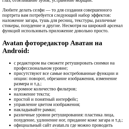
глаз, отбеливание зубов, устранение морщин.
Любите делать селфи — то для создания совершенного
портрета вам потребуется следующий набор эффектов:
наложение загара, тушь для ресниц, текстуры, различные
стикеры, похудение и другие. Несмотря на широкий арсенал
функций использовать приложение довольно просто.
Avatan фоторедактор Аватан на
Android:
с редактором вы сможете ретушировать снимки на
профессиональном уровне;
присутствуют все самые востребованные функции и
опции: поворот, обрезание изображения, изменение
размера и т.д.;
огромное количество фильтров;
наложение текста;
простой и понятный интерфейс;
управление цветом изображения;
накладывайте рамки;
различные уровни ретуширования: пластика лица,
похудение, удлинение ног, придание коже загара и т.д.;
официальный сайт avatan.ru где можно проводить