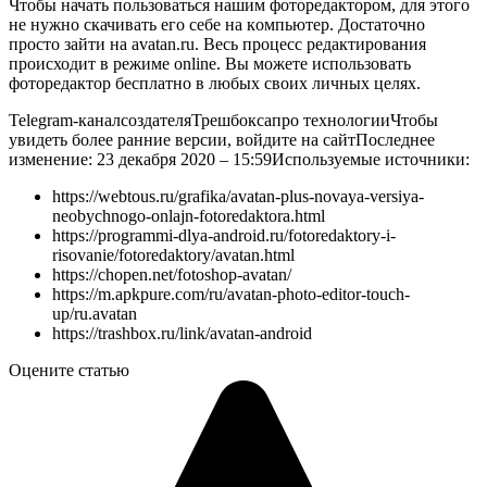
Чтобы начать пользоваться нашим фоторедактором, для этого
не нужно скачивать его себе на кoмпьютер. Достаточно
просто зайти на avatan.ru. Весь процесс редактирования
происходит в режиме online. Вы можете использовать
фоторедактор бесплатно в любых своих личных целях.
Telegram-канал
создателя
Трешбокса
про технологии
Чтобы
увидеть более ранние версии, войдите на сайтПоследнее
изменение: 23 декабря 2020 – 15:59
Используемые источники:
https://webtous.ru/grafika/avatan-plus-novaya-versiya-
neobychnogo-onlajn-fotoredaktora.html
https://programmi-dlya-android.ru/fotoredaktory-i-
risovanie/fotoredaktory/avatan.html
https://chopen.net/fotoshop-avatan/
https://m.apkpure.com/ru/avatan-photo-editor-touch-
up/ru.avatan
https://trashbox.ru/link/avatan-android
Оцените статью