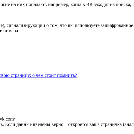
ногие на них попадают, например, когда в ВК заходят из поиска
же), сигнализирующий о том, что вы используете зашифрованно
е номера.
свою страницу: о чем стоит помнить?
.vk.com/
оль. Если данные введены верно – откроется ваша страничка (ана