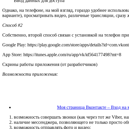
Ввод данных для доступа
Однако, на телефоне, на мой взгляд, гораздо удобнее использо
варианте), просматривать видео, различные трансляции, сразу 
Способ #2
Собственно, второй способ связан с установкой на телефон пр
Google Play: https://play.google.com/store/apps/details?id=com.vkont
App Store: https://itunes.apple.com/ru/app/vk/id564177498?mt=8
Скрины работы приложения (от разработчиков)
Возможности приложения:
Моя страница Вконтакте – Вход на
возможность совершать звонки (как через тот же Viber, н
наличие мессенджера, позволяющего не только просто об
возможность отправлять фото и видео;