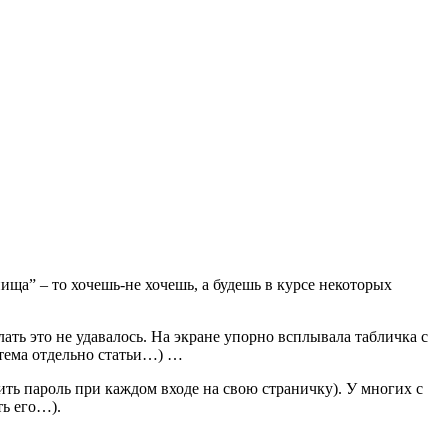
ища” – то хочешь-не хочешь, а будешь в курсе некоторых
лать это не удавалось. На экране упорно всплывала табличка с
 тема отдельно статьи…) …
дить пароль при каждом входе на свою страничку). У многих с
ть его…)
.