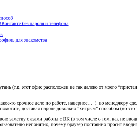
способ
ВКонтакте без пароля и телефона
тв
рофиль для знакомства
ань (т.к. этот офис расположен не так далеко от моего “пристан
какое-то срочное дело по работе, наверное…
), но менеджеру сде
помогать, доставая пароль довольно “хитрым” способом (но это
ою заметку с азами работы с ВК (в том числе о том, как не вво
ользователю непонятно, почему браузер постоянно просит вводи