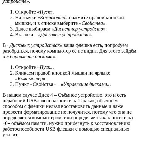
устройств»
.
Откройте
«Пуск»
.
На значке
«Компьютер»
нажмите правой кнопкой
мышки, и в списке выберите
«Свойства»
.
Далее выбираем
«Диспетчер устройств»
.
Вкладка –
«Дисковые устройства»
.
В
«Дисковых устройствах»
ваша флешка есть, попробуем
разобраться, почему компьютер её не видит. Для этого зайдём
в
«Управление дисками»
.
Откройте
«Пуск»
.
Кликаем правой кнопкой мышки на ярлыке
«Компьютер»
.
Пункт «Свойства» –
«Управление дисками»
.
В нашем случае Диск 4 – Съёмное устройство, это и есть
нерабочий USB-флеш накопитель. Так как, обычным
способом с флешки нельзя восстановить данные и даже
провести форматирование не получится, потому что она не
определяется компьютером, или определяется как носитель с
«0» объёмом памяти, нужно прибегнуть к восстановлению
работоспособности USB флешки с помощью специальных
утилит.