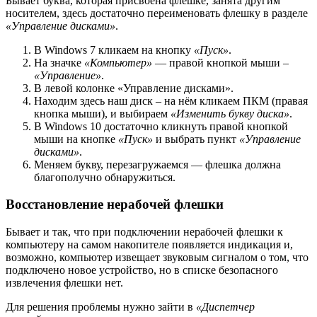
Бывает буква, которая присвоена флешке, занята другим
носителем, здесь достаточно переименовать флешку в разделе
«Управление дисками»
.
В Windows 7 кликаем на кнопку
«Пуск»
.
На значке
«Компьютер»
— правой кнопкой мыши –
«Управление»
.
В левой колонке «Управление дисками».
Находим здесь наш диск – на нём кликаем ПКМ (правая
кнопка мыши), и выбираем
«Изменить букву диска»
.
В Windows 10 достаточно кликнуть правой кнопкой
мыши на кнопке
«Пуск»
и выбрать пункт
«Управление
дисками»
.
Меняем букву, перезагружаемся — флешка должна
благополучно обнаружиться.
Восстановление нерабочей флешки
Бывает и так, что при подключении нерабочей флешки к
компьютеру на самом накопителе появляется индикация и,
возможно, компьютер извещает звуковым сигналом о том, что
подключено новое устройство, но в списке безопасного
извлечения флешки нет.
Для решения проблемы нужно зайти в
«Диспетчер