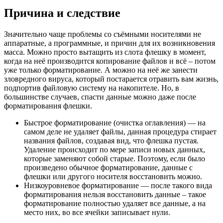
Причина и следствие
Значительно чаще проблемы со съёмными носителями не
аппаратные, а программные, и причин для их возникновения
масса. Можно просто вытащить из слота флешку в момент,
когда на неё производится копирование файлов и всё – потом
уже только форматирование. А можно на неё же занести
зловредного вируса, который постарается отравить вам жизнь,
подпортив файловую систему на накопителе. Но, в
большинстве случаев, спасти данные можно даже после
форматирования флешки.
Быстрое форматирование (очистка оглавления) — на
самом деле не удаляет файлы, данная процедура стирает
названия файлов, создавая вид, что флешка пустая.
Удаление происходит по мере записи новых данных,
которые заменяют собой старые. Поэтому, если было
произведено обычное форматирование, данные с
флешки или другого носителя восстановить можно.
Низкоуровневое форматирование — после такого вида
форматирования нельзя восстановить данные – такое
форматирование полностью удаляет все данные, а на
место них, во все ячейки записывает нули.