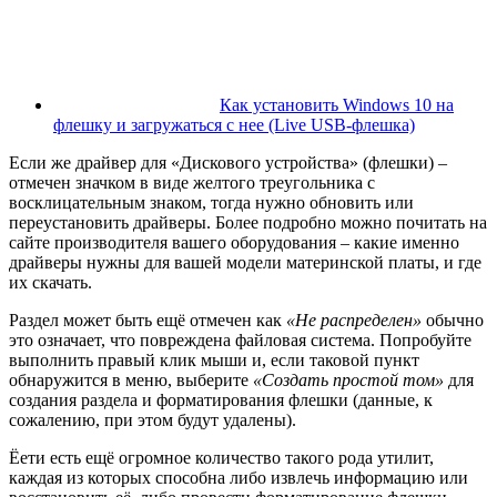
Как установить Windows 10 на
флешку и загружаться с нее (Live USB-флешка)
Если же драйвер для «Дискового устройства» (флешки) –
отмечен значком в виде желтого треугольника с
восклицательным знаком, тогда нужно обновить или
переустановить драйверы. Более подробно можно почитать на
сайте производителя вашего оборудования – какие именно
драйверы нужны для вашей модели материнской платы, и где
их скачать.
Раздел может быть ещё отмечен как
«Не распределен»
обычно
это означает, что повреждена файловая система. Попробуйте
выполнить правый клик мыши и, если таковой пункт
обнаружится в меню, выберите
«Создать простой том»
для
создания раздела и форматирования флешки (данные, к
сожалению, при этом будут удалены).
Ёети есть ещё огромное количество такого рода утилит,
каждая из которых способна либо извлечь информацию или