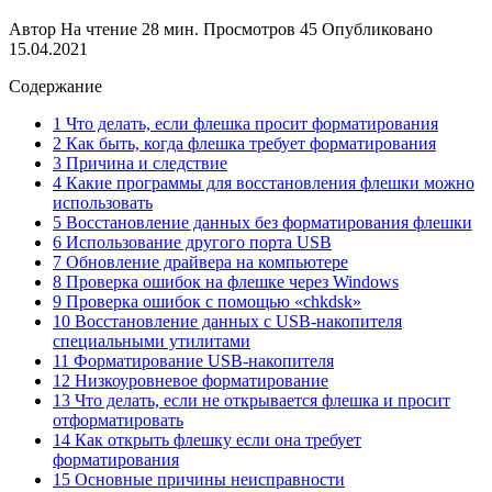
Автор
На чтение
28 мин.
Просмотров
45
Опубликовано
15.04.2021
Содержание
1 Что делать, если флешка просит форматирования
2 Как быть, когда флешка требует форматирования
3 Причина и следствие
4 Какие программы для восстановления флешки можно
использовать
5 Восстановление данных без форматирования флешки
6 Использование другого порта USB
7 Обновление драйвера на компьютере
8 Проверка ошибок на флешке через Windows
9 Проверка ошибок с помощью «chkdsk»
10 Восстановление данных с USB-накопителя
специальными утилитами
11 Форматирование USB-накопителя
12 Низкоуровневое форматирование
13 Что делать, если не открывается флешка и просит
отформатировать
14 Как открыть флешку если она требует
форматирования
15 Основные причины неисправности