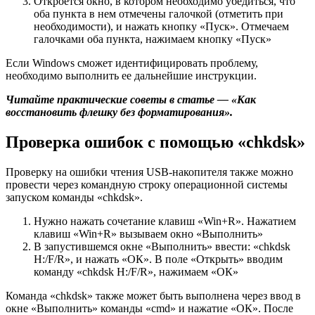
Откроется окно, в котором необходимо убедиться, что
оба пункта в нем отмечены галочкой (отметить при
необходимости), и нажать кнопку «Пуск». Отмечаем
галочками оба пункта, нажимаем кнопку «Пуск»
Если Windows сможет идентифицировать проблему,
необходимо выполнить ее дальнейшие инструкции.
Читайте практические советы в статье — «Как
восстановить флешку без форматирования».
Проверка ошибок с помощью «chkdsk»
Проверку на ошибки чтения USB-накопителя также можно
провести через командную строку операционной системы
запуском команды «chkdsk».
Нужно нажать сочетание клавиш «Win+R». Нажатием
клавиш «Win+R» вызываем окно «Выполнить»
В запустившемся окне «Выполнить» ввести: «chkdsk
H:/F/R», и нажать «ОК». В поле «Открыть» вводим
команду «chkdsk H:/F/R», нажимаем «ОК»
Команда «chkdsk» также может быть выполнена через ввод в
окне «Выполнить» команды «cmd» и нажатие «ОК». После