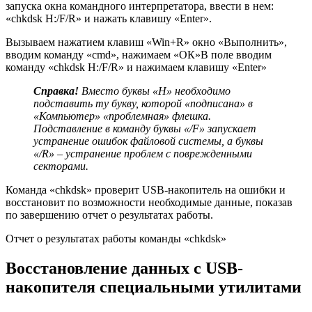
запуска окна командного интерпретатора, ввести в нем:
«chkdsk H:/F/R» и нажать клавишу «Enter».
Вызываем нажатием клавиш «Win+R» окно «Выполнить»,
вводим команду «cmd», нажимаем «ОК»В поле вводим
команду «chkdsk H:/F/R» и нажимаем клавишу «Enter»
Справка!
Вместо буквы «H» необходимо
подставить ту букву, которой «подписана» в
«Компьютер» «проблемная» флешка.
Подставление в команду буквы «/F» запускает
устранение ошибок файловой системы, а буквы
«/R» – устранение проблем с поврежденными
секторами.
Команда «chkdsk» проверит USB-накопитель на ошибки и
восстановит по возможности необходимые данные, показав
по завершению отчет о результатах работы.
Отчет о результатах работы команды «chkdsk»
Восстановление данных с USB-
накопителя специальными утилитами