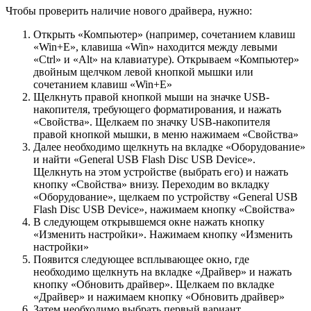
Чтобы проверить наличие нового драйвера, нужно:
Открыть «Компьютер» (например, сочетанием клавиш
«Win+E», клавиша «Win» находится между левыми
«Ctrl» и «Alt» на клавиатуре). Открываем «Компьютер»
двойным щелчком левой кнопкой мышки или
сочетанием клавиш «Win+E»
Щелкнуть правой кнопкой мыши на значке USB-
накопителя, требующего форматирования, и нажать
«Свойства». Щелкаем по значку USB-накопителя
правой кнопкой мышки, в меню нажимаем «Свойства»
Далее необходимо щелкнуть на вкладке «Оборудование»
и найти «General USB Flash Disc USB Device».
Щелкнуть на этом устройстве (выбрать его) и нажать
кнопку «Свойства» внизу. Переходим во вкладку
«Оборудование», щелкаем по устройству «General USB
Flash Disc USB Device», нажимаем кнопку «Свойства»
В следующем открывшемся окне нажать кнопку
«Изменить настройки». Нажимаем кнопку «Изменить
настройки»
Появится следующее всплывающее окно, где
необходимо щелкнуть на вкладке «Драйвер» и нажать
кнопку «Обновить драйвер». Щелкаем по вкладке
«Драйвер» и нажимаем кнопку «Обновить драйвер»
Затем необходимо выбрать первый вариант