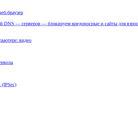
веб-браузер
ий DNS — серверов — блокируем вредоносные и сайты для взро
мпьютере: видео
ервола
 (IPSec)