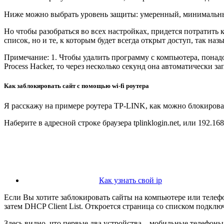
Ниже можно выбрать уровень защиты: умеренный, минимальны
Но чтобы разобраться во всех настройках, придется потратить 
список, но и те, к которым будет всегда открыт доступ, так на
Примечание: 1. Чтобы удалить программу с компьютера, понад
Process Hacker, то через несколько секунд она автоматически за
Как заблокировать сайт с помощью wi-fi роутера
Я расскажу на примере роутера TP-LINK, как можно блокироват
Наберите в адресной строке браузера tplinklogin.net, или 192.16
Как узнать свой ip
Если Вы хотите заблокировать сайты на компьютере или телефо
затем DHCP Client List. Откроется страница со списком подклю
Здесь видно, что первые два устройства – мобильные телефоны,