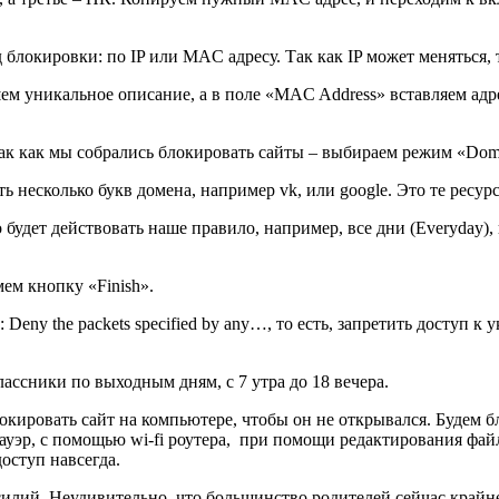
блокировки: по IP или MAC адресу. Так как IP может меняться,
ем уникальное описание, а в поле «MAC Address» вставляем адр
. Так как мы собрались блокировать сайты – выбираем режим «Do
ь несколько букв домена, например vk, или google. Это те ресур
о будет действовать наше правило, например, все дни (Everyday),
ем кнопку «Finish».
eny the packets specified by any…, то есть, запретить доступ к
ссники по выходным дням, с 7 утра до 18 вечера.
окировать сайт на компьютере, чтобы он не открывался. Будем бл
уэр, с помощью wi-fi роутера, при помощи редактирования фай
оступ навсегда.
илий. Неудивительно, что большинство родителей сейчас крайне 