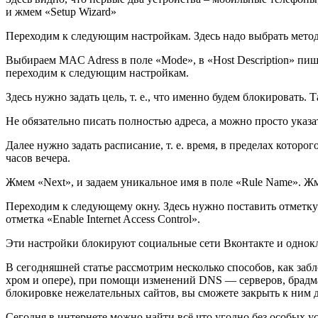
и жмем «Setup Wizard»
Переходим к следующим настройкам. Здесь надо выбрать метод 
Выбираем MAC Adress в поле «Mode», в «Host Description» пиш
переходим к следующим настройкам.
Здесь нужно задать цель, т. е., что именно будем блокировать
Не обязательно писать полностью адреса, а можно просто указат
Далее нужно задать расписание, т. е. время, в пределах которог
часов вечера.
Жмем «Next», и задаем уникальное имя в поле «Rule Name». Жм
Переходим к следующему окну. Здесь нужно поставить отметку: D
отметка «Enable Internet Access Control».
Эти настройки блокируют социальные сети Вконтакте и однокла
В сегодняшней статье рассмотрим несколько способов, как забл
хром и опере), при помощи изменений DNS — серверов, брадма
блокировке нежелательных сайтов, вы сможете закрыть к ним д
Сегодня в интернете можно найти всё что угодно без особых ус