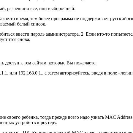
й, разрешино все, или выборочный.
какое-то время, тем более программа не поддерживает русский я
зываемый белый список.
обиться ввести пароль администратора. 2. Если кто-то попытае
пустится снова.
ь доступ к тем сайтам, которые Вы пожелаете.
8.1.1. или 192.168.0.1., а затем авторизуйтесь, введя в поле «лог
не своего ребенка, тогда прежде всего надо узнать MAC Address
ченных устройств к роутеру.
 а третье – ПК. Копируем нужный MAC адрес, и переходим к вкла