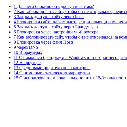
1 Для чего блокировать доступ к сайтам?
2 Как заблокировать сайт, чтобы он не открывался, через 
3 Закрыть доступ к сайту через hosts
4 Блокировка сайта на компьютере при помощи изменен
5 Закрыть доступ к сайту через Брандмауэр
6 Блокировка через настройки wi-fi роутера
7 Как заблокировать сайт, чтобы он не открывался на ко
8 Блокировка через файл Hosts
9 Через DNS
10 В браузерах
11 C помощью брандмауэра Windows или стороннего фай
12 На роутере
13 Средствами родительского контроля
14 С помощью статических маршрутов
15 С использованием локальных политик IP-безопасности