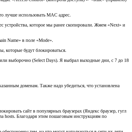
 то лучше использовать MAC адрес.
ес устройства, которое мы ранее скопировали. Жмем «Next» и
main Name» в поле «Mode».
сы, которые будут блокироваться.
 или выборочно (Select Days). Я выбрал выходные дни, с 7 до 18
 указанным доменам. Также надо убедиться, что установлена
окировать сайт в популярных браузерах (Яндекс браузер, гугл
ла hosts. Благодаря этим пошаговым инструкциям по
обеспокоены тем, на что могут натолкнуться в сети их дети,