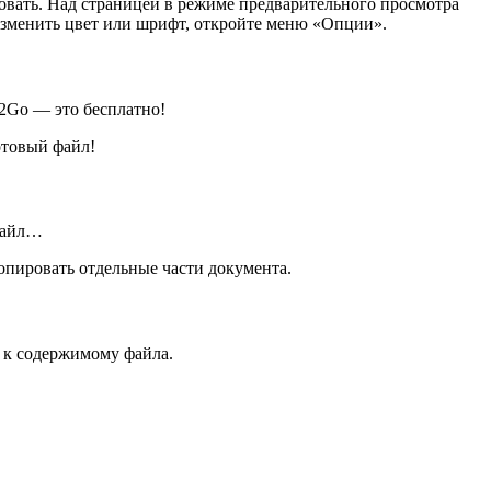
овать. Над страницей в режиме предварительного просмотра
изменить цвет или шрифт, откройте меню «Опции».
F2Go — это бесплатно!
отовый файл!
 файл…
копировать отдельные части документа.
п к содержимому файла.