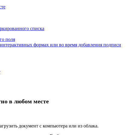
сте
аркированного списка
го поля
неинтерактивных формах или во время добавления подписи
r
тно в любом месте
агрузить документ с компьютера или из облака.