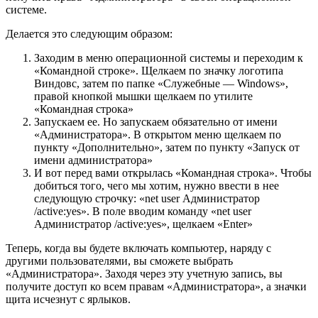
системе.
Делается это следующим образом:
Заходим в меню операционной системы и переходим к
«Командной строке». Щелкаем по значку логотипа
Виндовс, затем по папке «Служебные — Windows»,
правой кнопкой мышки щелкаем по утилите
«Командная строка»
Запускаем ее. Но запускаем обязательно от имени
«Администратора». В открытом меню щелкаем по
пункту «Дополнительно», затем по пункту «Запуск от
имени администратора»
И вот перед вами открылась «Командная строка». Чтобы
добиться того, чего мы хотим, нужно ввести в нее
следующую строчку: «net user Администратор
/active:yes». В поле вводим команду «net user
Администратор /active:yes», щелкаем «Enter»
Теперь, когда вы будете включать компьютер, наряду с
другими пользователями, вы сможете выбрать
«Администратора». Заходя через эту учетную запись, вы
получите доступ ко всем правам «Администратора», а значки
щита исчезнут с ярлыков.