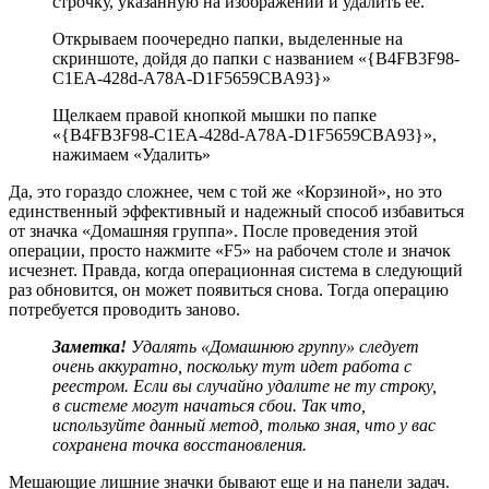
строчку, указанную на изображении и удалить ее.
Открываем поочередно папки, выделенные на
скриншоте, дойдя до папки с названием «{B4FB3F98-
C1EA-428d-A78A-D1F5659CBA93}»
Щелкаем правой кнопкой мышки по папке
«{B4FB3F98-C1EA-428d-A78A-D1F5659CBA93}»,
нажимаем «Удалить»
Да, это гораздо сложнее, чем с той же «Корзиной», но это
единственный эффективный и надежный способ избавиться
от значка «Домашняя группа». После проведения этой
операции, просто нажмите «F5» на рабочем столе и значок
исчезнет. Правда, когда операционная система в следующий
раз обновится, он может появиться снова. Тогда операцию
потребуется проводить заново.
Заметка!
Удалять «Домашнюю группу» следует
очень аккуратно, поскольку тут идет работа с
реестром. Если вы случайно удалите не ту строку,
в системе могут начаться сбои. Так что,
используйте данный метод, только зная, что у вас
сохранена точка восстановления.
Мешающие лишние значки бывают еще и на панели задач.