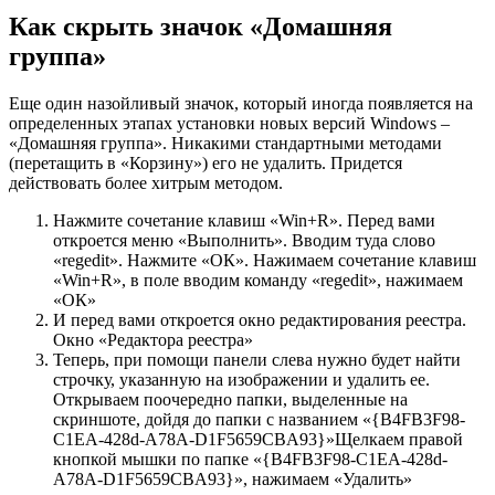
Как скрыть значок «Домашняя
группа»
Еще один назойливый значок, который иногда появляется на
определенных этапах установки новых версий Windows –
«Домашняя группа». Никакими стандартными методами
(перетащить в «Корзину») его не удалить. Придется
действовать более хитрым методом.
Нажмите сочетание клавиш «Win+R». Перед вами
откроется меню «Выполнить». Вводим туда слово
«regedit». Нажмите «ОК». Нажимаем сочетание клавиш
«Win+R», в поле вводим команду «regedit», нажимаем
«ОК»
И перед вами откроется окно редактирования реестра.
Окно «Редактора реестра»
Теперь, при помощи панели слева нужно будет найти
строчку, указанную на изображении и удалить ее.
Открываем поочередно папки, выделенные на
скриншоте, дойдя до папки с названием «{B4FB3F98-
C1EA-428d-A78A-D1F5659CBA93}»Щелкаем правой
кнопкой мышки по папке «{B4FB3F98-C1EA-428d-
A78A-D1F5659CBA93}», нажимаем «Удалить»