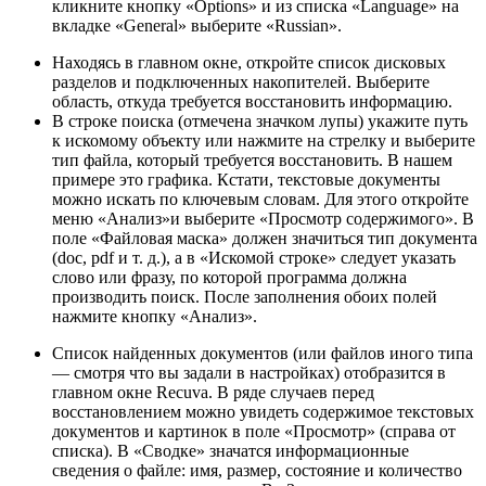
кликните кнопку «Options» и из списка «Language» на
вкладке «General» выберите «Russian».
Находясь в главном окне, откройте список дисковых
разделов и подключенных накопителей. Выберите
область, откуда требуется восстановить информацию.
В строке поиска (отмечена значком лупы) укажите путь
к искомому объекту или нажмите на стрелку и выберите
тип файла, который требуется восстановить. В нашем
примере это графика. Кстати, текстовые документы
можно искать по ключевым словам. Для этого откройте
меню «Анализ»и выберите «Просмотр содержимого». В
поле «Файловая маска» должен значиться тип документа
(doc, pdf и т. д.), а в «Искомой строке» следует указать
слово или фразу, по которой программа должна
производить поиск. После заполнения обоих полей
нажмите кнопку «Анализ».
Список найденных документов (или файлов иного типа
— смотря что вы задали в настройках) отобразится в
главном окне Recuva. В ряде случаев перед
восстановлением можно увидеть содержимое текстовых
документов и картинок в поле «Просмотр» (справа от
списка). В «Сводке» значатся информационные
сведения о файле: имя, размер, состояние и количество