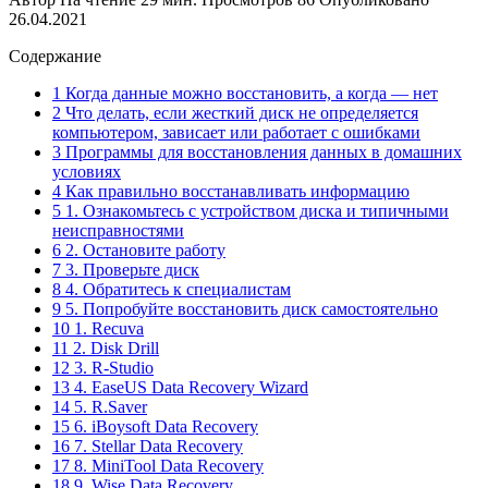
26.04.2021
Содержание
1 Когда данные можно восстановить, а когда — нет
2 Что делать, если жесткий диск не определяется
компьютером, зависает или работает с ошибками
3 Программы для восстановления данных в домашних
условиях
4 Как правильно восстанавливать информацию
5 1. Ознакомьтесь с устройством диска и типичными
неисправностями
6 2. Остановите работу
7 3. Проверьте диск
8 4. Обратитесь к специалистам
9 5. Попробуйте восстановить диск самостоятельно
10 1. Recuva
11 2. Disk Drill
12 3. R-Studio
13 4. EaseUS Data Recovery Wizard
14 5. R.Saver
15 6. iBoysoft Data Recovery
16 7. Stellar Data Recovery
17 8. MiniTool Data Recovery
18 9. Wise Data Recovery