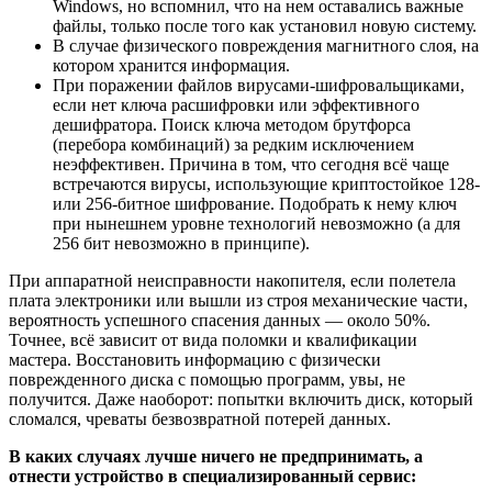
Windows, но вспомнил, что на нем оставались важные
файлы, только после того как установил новую систему.
В случае физического повреждения магнитного слоя, на
котором хранится информация.
При поражении файлов вирусами-шифровальщиками,
если нет ключа расшифровки или эффективного
дешифратора. Поиск ключа методом брутфорса
(перебора комбинаций) за редким исключением
неэффективен. Причина в том, что сегодня всё чаще
встречаются вирусы, использующие криптостойкое 128-
или 256-битное шифрование. Подобрать к нему ключ
при нынешнем уровне технологий невозможно (а для
256 бит невозможно в принципе).
При аппаратной неисправности накопителя, если полетела
плата электроники или вышли из строя механические части,
вероятность успешного спасения данных — около 50%.
Точнее, всё зависит от вида поломки и квалификации
мастера. Восстановить информацию с физически
поврежденного диска с помощью программ, увы, не
получится. Даже наоборот: попытки включить диск, который
сломался, чреваты безвозвратной потерей данных.
В каких случаях лучше ничего не предпринимать, а
отнести устройство в специализированный сервис: