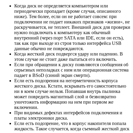
Когда диск не определяется компьютером или
периодически пропадает (кроме случая, описанного
ниже). Тем более, если он не работает совсем: при
подключении не подает никаких признаков «жизни», не
раскручивается, не теплеет. Внешний диск для проверки
нужно подключать к компьютеру как обычный
внутренний (через порт SATA или IDE, если он есть),
так как при выходе из строя только интерфейса USB
данные обычно не повреждаются.
Когда жесткий диск подвергся удару или падению. В
этом случае не стоит даже пытаться его включить.
Если при обращении к диску появляются сообщения об
серьезных неполадках с ним или операционная система
падает в BSoD (синий экран смерти).
Если есть подозрения на негерметичность корпуса
жесткого диска. Кстати, вскрывать его самостоятельно
ни в коем случае нельзя. Попавшая внутрь пылинка
может повредить магнитный слой и безвозвратно
уничтожить информацию на нем при первом же
включении.
При видимых дефектах интерфейсов подключения и
платы электроники диска.
Если есть подозрение, что в корпус накопителя попала
жидкость. Такое случается, когда съемный жесткий диск