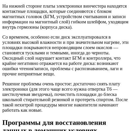
На нижней стороне платы электроники винчестера находятся
контактные площадки, которые соединяются с блоком
магнитных головок (БГМ, устройством считывания и записи
информации на магнитный слой) гибким шлейфом, уходящим
внутрь гермозоны (корпуса диска).
Со временем, особенно если диск эксплуатировался в
условиях высокой влажности и при значительном нагреве, эти
площадки покрываются непроводящим слоем окислов —
становятся тусклыми и темными, иногда до черноты.
Оксидный слой нарушает контакт БГМ и контроллера, что
крайне негативно отражается на работе диска: возникают
ошибки чтения/записи, проблемы с распознаванием, лаги и
прочие неприятные вещи.
Решение проблемы очень простое: достаточно снять плату
электроники (для этого чаще всего нужна отвертка Т6 —
шестилучевая звездочка), почистить площадки до блеска
школьной стирательной резинкой и протереть спиртом. После
такой нехитрой процедуры многие накопители начинают
работать как новые.
Программы для восстановления
данных в домашних условиях