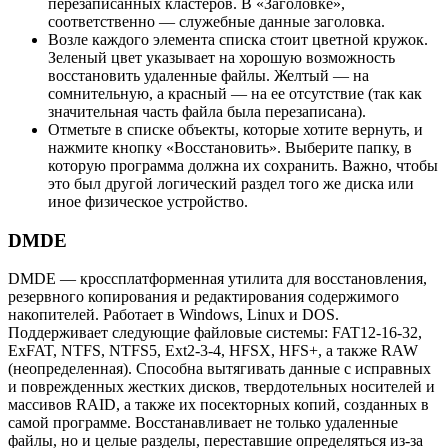
перезаписанных кластеров. В «Заголовке»,
соответственно — служебные данные заголовка.
Возле каждого элемента списка стоит цветной кружок.
Зеленый цвет указывает на хорошую возможность
восстановить удаленные файлы. Желтый — на
сомнительную, а красный — на ее отсутствие (так как
значительная часть файла была перезаписана).
Отметьте в списке объекты, которые хотите вернуть, и
нажмите кнопку «Восстановить». Выберите папку, в
которую программа должна их сохранить. Важно, чтобы
это был другой логический раздел того же диска или
иное физическое устройство.
DMDE
DMDE — кроссплатформенная утилита для восстановления,
резервного копирования и редактирования содержимого
накопителей. Работает в Windows, Linux и DOS.
Поддерживает следующие файловые системы: FAT12-16-32,
ExFAT, NTFS, NTFS5, Ext2-3-4, HFSX, HFS+, а также RAW
(неопределенная). Способна вытягивать данные с исправных
и поврежденных жестких дисков, твердотельных носителей и
массивов RAID, а также их посекторных копий, созданных в
самой программе. Восстанавливает не только удаленные
файлы, но и целые разделы, переставшие определяться из-за