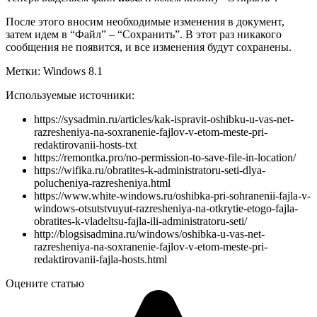
После этого вносим необходимые изменения в документ,
затем идем в “Файл” – “Сохранить”. В этот раз никакого
сообщения не появится, и все изменения будут сохранены.
Метки: Windows 8.1
Используемые источники:
https://sysadmin.ru/articles/kak-ispravit-oshibku-u-vas-net-
razresheniya-na-soxranenie-fajlov-v-etom-meste-pri-
redaktirovanii-hosts-txt
https://remontka.pro/no-permission-to-save-file-in-location/
https://wifika.ru/obratites-k-administratoru-seti-dlya-
polucheniya-razresheniya.html
https://www.white-windows.ru/oshibka-pri-sohranenii-fajla-v-
windows-otsutstvuyut-razresheniya-na-otkrytie-etogo-fajla-
obratites-k-vladeltsu-fajla-ili-administratoru-seti/
http://blogsisadmina.ru/windows/oshibka-u-vas-net-
razresheniya-na-soxranenie-fajlov-v-etom-meste-pri-
redaktirovanii-fajla-hosts.html
Оцените статью