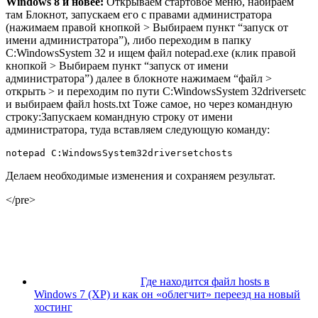
Windows 8 и новее:
Открываем стартовое меню, набираем
там Блокнот, запускаем его с правами администратора
(нажимаем правой кнопкой > Выбираем пункт “запуск от
имени администратора”), либо переходим в папку
C:WindowsSystem 32 и ищем файл notepad.exe (клик правой
кнопкой > Выбираем пункт “запуск от имени
администратора”) далее в блокноте нажимаем “файл >
открыть > и переходим по пути C:WindowsSystem 32driversetc
и выбираем файл hosts.txt Тоже самое, но через командную
строку:Запускаем командную строку от имени
администратора, туда вставляем следующую команду:
notepad C:WindowsSystem32driversetchosts
Делаем необходимые изменения и сохраняем результат.
</pre>
Где находится файл hosts в
Windows 7 (XP) и как он «облегчит» переезд на новый
хостинг