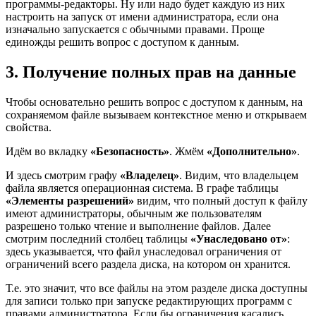
программы-редакторы. Ну или надо будет каждую из них
настроить на запуск от имени администратора, если она
изначально запускается с обычными правами. Проще
единожды решить вопрос с доступом к данным.
3. Получение полных прав на данные
Чтобы основательно решить вопрос с доступом к данным, на
сохраняемом файле вызываем контекстное меню и открываем
свойства.
Идём во вкладку
«Безопасность»
. Жмём
«Дополнительно»
.
И здесь смотрим графу
«Владелец»
. Видим, что владельцем
файла является операционная система. В графе таблицы
«Элементы разрешений»
видим, что полный доступ к файлу
имеют администраторы, обычным же пользователям
разрешено только чтение и выполнение файлов. Далее
смотрим последний столбец таблицы
«Унаследовано от»
:
здесь указывается, что файл унаследовал ограничения от
ограничений всего раздела диска, на котором он хранится.
Т.е. это значит, что все файлы на этом разделе диска доступны
для записи только при запуске редактирующих программ с
правами администратора. Если бы ограничения касались