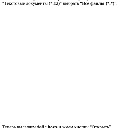
“Текстовые документы (*.txt)” выбрать “
Все файлы (*.*)
”:
Теперь выделяем файл
hosts
и жмем кнопку “Открыть”.