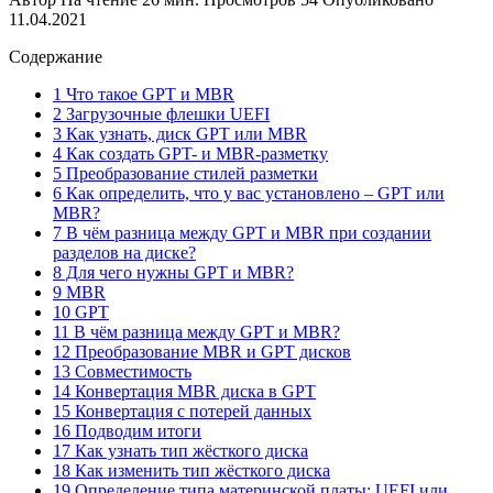
11.04.2021
Содержание
1 Что такое GPT и MBR
2 Загрузочные флешки UEFI
3 Как узнать, диск GPT или MBR
4 Как создать GPT- и MBR-разметку
5 Преобразование стилей разметки
6 Как определить, что у вас установлено – GPT или
MBR?
7 В чём разница между GPT и MBR при создании
разделов на диске?
8 Для чего нужны GPT и MBR?
9 MBR
10 GPT
11 В чём разница между GPT и MBR?
12 Преобразование MBR и GPT дисков
13 Совместимость
14 Конвертация MBR диска в GPT
15 Конвертация с потерей данных
16 Подводим итоги
17 Как узнать тип жёсткого диска
18 Как изменить тип жёсткого диска
19 Определение типа материнской платы: UEFI или