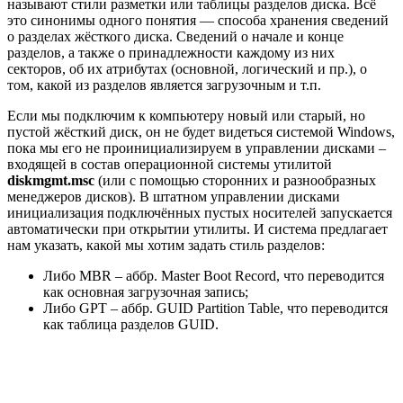
называют стили разметки или таблицы разделов диска. Всё
это синонимы одного понятия — способа хранения сведений
о разделах жёсткого диска. Сведений о начале и конце
разделов, а также о принадлежности каждому из них
секторов, об их атрибутах (основной, логический и пр.), о
том, какой из разделов является загрузочным и т.п.
Если мы подключим к компьютеру новый или старый, но
пустой жёсткий диск, он не будет видеться системой Windows,
пока мы его не проинициализируем в управлении дисками –
входящей в состав операционной системы утилитой
diskmgmt.msc
(или с помощью сторонних и разнообразных
менеджеров дисков). В штатном управлении дисками
инициализация подключённых пустых носителей запускается
автоматически при открытии утилиты. И система предлагает
нам указать, какой мы хотим задать стиль разделов:
Либо MBR – аббр. Master Boot Record, что переводится
как основная загрузочная запись;
Либо GPT – аббр. GUID Partition Table, что переводится
как таблица разделов GUID.