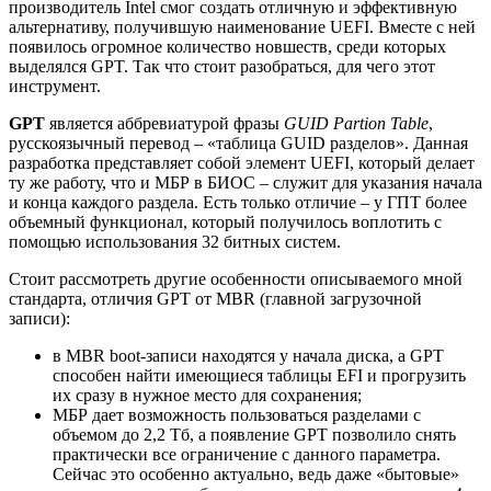
производитель Intel смог создать отличную и эффективную
альтернативу, получившую наименование UEFI. Вместе с ней
появилось огромное количество новшеств, среди которых
выделялся GPT. Так что стоит разобраться, для чего этот
инструмент.
GPT
является аббревиатурой фразы
GUID Partion Table
,
русскоязычный перевод – «таблица GUID разделов». Данная
разработка представляет собой элемент UEFI, который делает
ту же работу, что и МБР в БИОС – служит для указания начала
и конца каждого раздела. Есть только отличие – у ГПТ более
объемный функционал, который получилось воплотить с
помощью использования 32 битных систем.
Стоит рассмотреть другие особенности описываемого мной
стандарта, отличия GPT от MBR (главной загрузочной
записи):
в MBR boot-записи находятся у начала диска, а GPT
способен найти имеющиеся таблицы EFI и прогрузить
их сразу в нужное место для сохранения;
МБР дает возможность пользоваться разделами с
объемом до 2,2 Тб, а появление GPT позволило снять
практически все ограничение с данного параметра.
Сейчас это особенно актуально, ведь даже «бытовые»