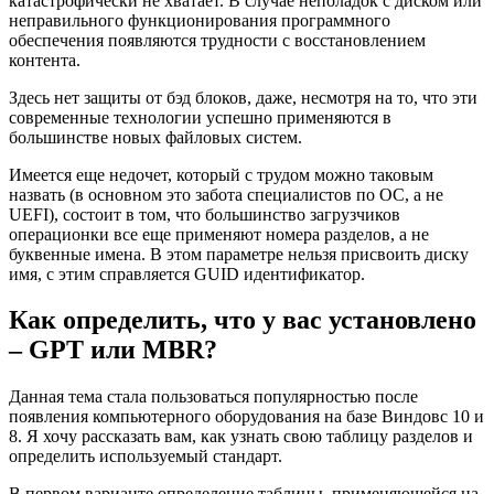
катастрофически не хватает. В случае неполадок с диском или
неправильного функционирования программного
обеспечения появляются трудности с восстановлением
контента.
Здесь нет защиты от бэд блоков, даже, несмотря на то, что эти
современные технологии успешно применяются в
большинстве новых файловых систем.
Имеется еще недочет, который с трудом можно таковым
назвать (в основном это забота специалистов по ОС, а не
UEFI), состоит в том, что большинство загрузчиков
операционки все еще применяют номера разделов, а не
буквенные имена. В этом параметре нельзя присвоить диску
имя, с этим справляется GUID идентификатор.
Как определить, что у вас установлено
– GPT или MBR?
Данная тема стала пользоваться популярностью после
появления компьютерного оборудования на базе Виндовс 10 и
8. Я хочу рассказать вам, как узнать свою таблицу разделов и
определить используемый стандарт.
В первом варианте определение таблицы, применяющейся на