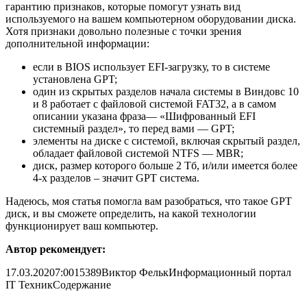
гарантию признаков, которые помогут узнать вид
используемого на вашем компьютерном оборудовании диска.
Хотя признаки довольно полезные с точки зрения
дополнительной информации:
если в BIOS использует EFI-загрузку, то в системе
установлена GPT;
один из скрытых разделов начала системы в Виндовс 10
и 8 работает с файловой системой FAT32, а в самом
описании указана фраза— «Шифрованный EFI
системный раздел», то перед вами — GPT;
элементы на диске с системой, включая скрытый раздел,
обладает файловой системой NTFS — MBR;
диск, размер которого больше 2 Тб, и/или имеется более
4-х разделов – значит GPT система.
Надеюсь, моя статья помогла вам разобраться, что такое GPT
диск, и вы сможете определить, на какой технологии
функционирует ваш компьютер.
Автор рекомендует:
17.03.2020
7:00
15389
Виктор Фельк
Информационный портал
IT Техник
Содержание