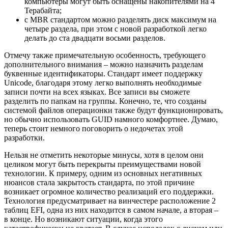
компьютеры могут быть оснащены накопителями на 4
Терабайта;
с MBR стандартом можно разделять диск максимум на
четыре раздела, при этом с новой разработкой легко
делать до ста двадцати восьми разделов.
Отмечу также примечательную особенность, требующего
дополнительного внимания – можно назначить разделам
буквенные идентификаторы. Стандарт имеет поддержку
Unicode, благодаря этому легко выполнять необходимые
записи почти на всех языках. Все записи вы сможете
разделить по папкам на группы. Конечно, те, что созданы
системой файлов операционки также будут функционировать,
но обычно использовать GUID намного комфортнее. Думаю,
теперь стоит немного поговорить о недочетах этой
разработки.
Нельзя не отметить некоторые минусы, хотя в целом они
целиком могут быть перекрыты преимуществами новой
технологии. К примеру, одним из основных негативных
нюансов стала закрытость стандарта, по этой причине
возникает огромное количество реализаций его поддержки.
Технология предусматривает на винчестере расположение 2
таблиц EFI, одна из них находится в самом начале, а вторая –
в конце. Но возникают ситуации, когда этого