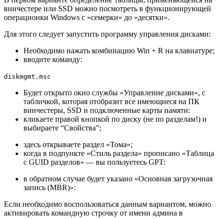
винчестере или SSD можно посмотреть в функционирующей
операционки Windows с «семерки» до «десятки».
Для этого следует запустить программу управления дисками:
Необходимо нажать комбинацию
Win
+
R
на клавиатуре;
вводите команду:
diskmgmt.msc
Будет открыто окно службы «Управление дисками», с
табличкой, которая отобразит все имеющиеся на ПК
винчестеры, SSD и подключенные карты памяти:
кликаете правой кнопкой по диску (не по разделам!) и
выбираете “Свойства”;
здесь открываете раздел «Тома»;
когда в подпункте «Стиль раздела» прописано «Таблица
с GUID разделов» — вы пользуетесь GPT:
в обратном случае будет указано «Основная загрузочная
запись (MBR)»:
Если необходимо воспользоваться данным вариантом, можно
активировать командную строчку от имени админа в