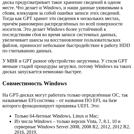
диска предусматривает такое хранение сведений в одном
месте. Что делает и Windows, и наши данные уязвимыми к
сбоям, влекущим за собой ошибки записи этих сведений.
Тогда как GPT хранит эти сведения в нескольких местах,
причём равномерно распределённых по всей поверхности
носителя. Это делает Windows более устойчивой к
последствиям сбоя во время записи системных данных,
увеличивает шансы на восстановление пользовательских
файлов, привносит небольшое быстродействие в работу HDD
по считыванию данных.
У MBR и GPT разное обустройство загрузчика. У стиля GPT
меньше стадий процедуры загрузки, потому Windows на таких
дисках запускается немножко быстрее.
Совместимость Windows
На GPT-дисках могут работать только определённые ОС, так
называемые EFI-системы – от названия ПО EFI, на базе
которого функционирует прошивка UEFI. Это:
Только 64-битные Windows, Linux и Mac;
Из числа Windows – только версии Vista, 7, 8.1, 10 и
серверные Windows Server 2008, 2008 R2, 2012, 2012 R2,
2016, 2019.