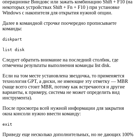
операционке Виндовс или зажать комбинацию
Shift
+
F10
(на
некоторых устройствах
Shift
+
Fn
+
F10
) при установке
Windows с накопителя для открытия нужной опции.
Далее в командной строчке поочередно прописываете
команды:
diskpart
list disk
Следует обратить внимание на последний столбик, где
отмечены результаты выполнения команды list disk.
Если на том месте установлена звездочка, то применяется
технология GPT, а диски, не имеющие эту отметку — MBR
(чаще всего стоит MBR, потому как встречаются и другие
варианты, к примеру, система не может определить вид
инструмента).
После просмотра всей нужной информации для закрытия
окна консоли нужно ввести команду:
exit
Приведу еще несколько дополнительных, но не дающих 100%