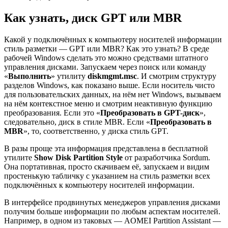
Как узнать, диск GPT или MBR
Какой у подключённых к компьютеру носителей информации
стиль разметки — GPT или MBR? Как это узнать? В среде
рабочей Windows сделать это можно средствами штатного
управления дисками. Запускаем через поиск или команду
«
Выполнить
» утилиту
diskmgmt.msc
. И смотрим структуру
разделов Windows, как показано выше. Если носитель чисто
для пользовательских данных, на нём нет Windows, вызываем
на нём контекстное меню и смотрим неактивную функцию
преобразования. Если это «
Преобразовать в GPT-диск
»,
следовательно, диск в стиле MBR. Если «
Преобразовать в
MBR
», то, соответственно, у диска стиль GPT.
В разы проще эта информация представлена в бесплатной
утилите
Show Disk Partition Style
от разработчика Sordum.
Она портативная, просто скачиваем её, запускаем и видим
простенькую табличку с указанием на стиль разметки всех
подключённых к компьютеру носителей информации.
В интерфейсе продвинутых менеджеров управления дисками
получим больше информации по любым аспектам носителей.
Например, в одном из таковых — AOMEI Partition Assistant —