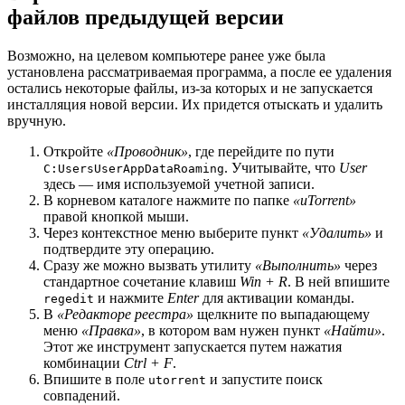
файлов предыдущей версии
Возможно, на целевом компьютере ранее уже была
установлена рассматриваемая программа, а после ее удаления
остались некоторые файлы, из-за которых и не запускается
инсталляция новой версии. Их придется отыскать и удалить
вручную.
Откройте
«Проводник»
, где перейдите по пути
. Учитывайте, что
User
C:UsersUserAppDataRoaming
здесь — имя используемой учетной записи.
В корневом каталоге нажмите по папке
«uTorrent»
правой кнопкой мыши.
Через контекстное меню выберите пункт
«Удалить»
и
подтвердите эту операцию.
Сразу же можно вызвать утилиту
«Выполнить»
через
стандартное сочетание клавиш
Win + R
. В ней впишите
и нажмите
Enter
для активации команды.
regedit
В
«Редакторе реестра»
щелкните по выпадающему
меню
«Правка»
, в котором вам нужен пункт
«Найти»
.
Этот же инструмент запускается путем нажатия
комбинации
Ctrl + F
.
Впишите в поле
и запустите поиск
utorrent
совпадений.