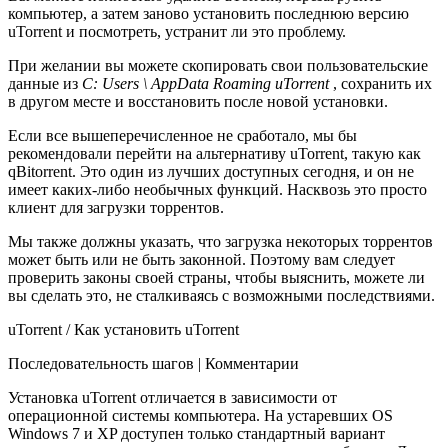
компьютер, а затем заново установить последнюю версию
uTorrent и посмотреть, устранит ли это проблему.
При желании вы можете скопировать свои пользовательские
данные из
C: Users \ AppData Roaming uTorrent
, сохранить их
в другом месте и восстановить после новой установки.
Если все вышеперечисленное не сработало, мы бы
рекомендовали перейти на альтернативу uTorrent, такую ​​как
qBitorrent. Это один из лучших доступных сегодня, и он не
имеет каких-либо необычных функций. Насквозь это просто
клиент для загрузки торрентов.
Мы также должны указать, что загрузка некоторых торрентов
может быть или не быть законной. Поэтому вам следует
проверить законы своей страны, чтобы выяснить, можете ли
вы сделать это, не сталкиваясь с возможными последствиями.
uTorrent / Как установить uTorrent
Последовательность шагов | Комментарии
Установка uTorrent отличается в зависимости от
операционной системы компьютера. На устаревших OS
Windows 7 и XP доступен только стандартный вариант