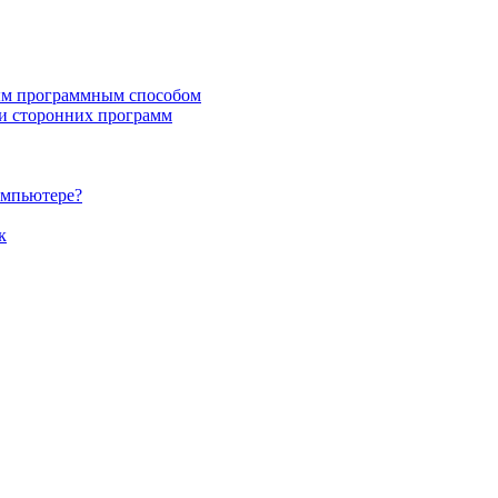
ным программным способом
щи сторонних программ
компьютере?
к