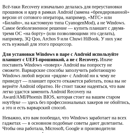
Всё-таки Recovery изначально делалась для переустановки
прошивок и ядер в рамках Android (замена «брендированной»
версии от сотового оператора, например, «МТС» или
«Билайн», на кастомную типа CyanogenMod), а не Windows.
Самое безболезненное решение — купить планшет с двумя-
тремя ОС «на борту» (или позволяющими это сделать),
например, 3Q Qoo, Archos 9 или Chuwi HiBook. У них уже
есть нужный для этого процессор.
Для установки Windows в паре с Android используйте
планшет с UEFI-прошивкой, а не с Recovery.
Иначе
поставить Windows «поверх» Android вы попросту не
сможете. Варварские способы заполучить работающую
Windows любой версии «рядом» с Android ни к чему не
приведут — планшет просто откажется работать, пока вы не
вернёте Android обратно. Не стоит также надеяться, что вам
легко удастся заменить Android Recovery на
Award/AMI/Phoenix BIOS, которая стоит на вашем старом
ноутбуке — здесь без профессиональных хакеров не обойтись,
а это и есть варварский способ.
Неважно, кто вам пообещал, что Windows заработает на всех
гаджетах — в основном подобные советы дают дилетанты.
Чтобы она работала, Microsoft, Google и производители