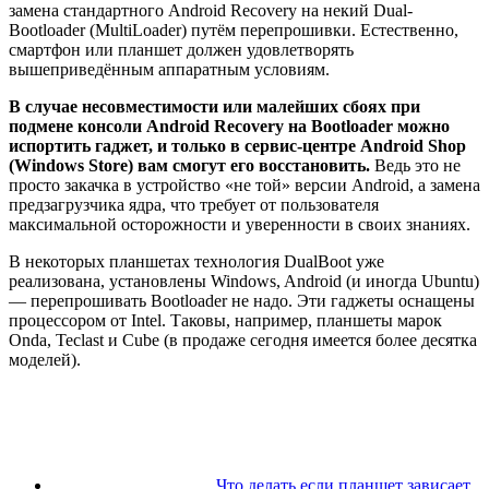
замена стандартного Android Recovery на некий Dual-
Bootloader (MultiLoader) путём перепрошивки. Естественно,
смартфон или планшет должен удовлетворять
вышеприведённым аппаратным условиям.
В случае несовместимости или малейших сбоях при
подмене консоли Android Recovery на Bootloader можно
испортить гаджет, и только в сервис-центре Android Shop
(Windows Store) вам смогут его восстановить.
Ведь это не
просто закачка в устройство «не той» версии Android, а замена
предзагрузчика ядра, что требует от пользователя
максимальной осторожности и уверенности в своих знаниях.
В некоторых планшетах технология DualBoot уже
реализована, установлены Windows, Android (и иногда Ubuntu)
— перепрошивать Bootloader не надо. Эти гаджеты оснащены
процессором от Intel. Таковы, например, планшеты марок
Onda, Teclast и Cube (в продаже сегодня имеется более десятка
моделей).
Что делать если планшет зависает