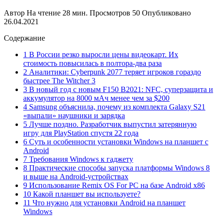
Автор
На чтение
28 мин.
Просмотров
50
Опубликовано
26.04.2021
Содержание
1 В России резко выросли цены видеокарт. Их
стоимость повысилась в полтора-два раза
2 Аналитики: Cyberpunk 2077 теряет игроков гораздо
быстрее The Witcher 3
3 В новый год с новым F150 B2021: NFC, суперзащита и
аккумулятор на 8000 мАч менее чем за $200
4 Samsung объяснила, почему из комплекта Galaxy S21
«выпали» наушники и зарядка
5 Лучше поздно. Разработчик выпустил затерянную
игру для PlayStation спустя 22 года
6 Суть и особенности установки Windows на планшет с
Android
7 Требования Windows к гаджету
8 Практические способы запуска платформы Windows 8
и выше на Android-устройствах
9 Использование Remix OS For PC на базе Android x86
10 Какой планшет вы используете?
11 Что нужно для установки Android на планшет
Windows