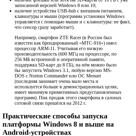
записанной версией Windows 8 или 10;
наличие устройства USB-hub с внешним питанием,
клавиатуры и мыши (программа установки Windows
управляется с помощью мыши и с клавиатуры: не факт,
что сенсор сразу заработает).
Например, смартфон ZTE Racer (в России был
известен как брендированный «МТС-916») имел
процессор ARM-11. Учитывая его низкую
производительность (600 МГц на процессоре, по
256 МБ встроенной и оперативной памяти,
поддержка SD-карт до 8 ГБ), на нём можно было
бы запустить Windows 3.1, любую версию MS-
DOS с Norton Commander или ОС Menuet
(последняя занимает очень мало места и
используется больше в демонстрационных целях,
имеет минимум примитивных предустановленных
программ). Пик продаж этого смартфона в салонах
сотовой связи пришёлся на 2012 г.
Практические способы запуска
платформы Windows 8 и выше на
Android-устройствах