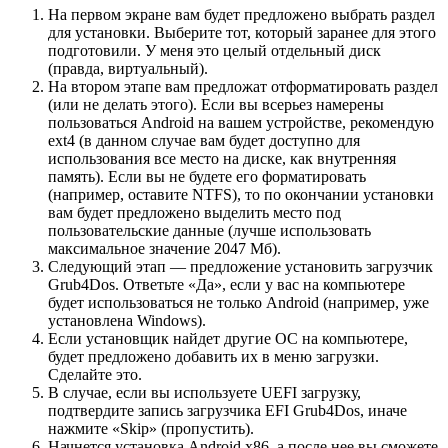
На первом экране вам будет предложено выбрать раздел
для установки. Выберите тот, который заранее для этого
подготовили. У меня это целый отдельный диск
(правда, виртуальный).
На втором этапе вам предложат отформатировать раздел
(или не делать этого). Если вы всерьез намерены
пользоваться Android на вашем устройстве, рекомендую
ext4 (в данном случае вам будет доступно для
использования все место на диске, как внутренняя
память). Если вы не будете его форматировать
(например, оставите NTFS), то по окончании установки
вам будет предложено выделить место под
пользовательские данные (лучше использовать
максимальное значение 2047 Мб).
Следующий этап — предложение установить загрузчик
Grub4Dos. Ответьте «Да», если у вас на компьютере
будет использоваться не только Android (например, уже
установлена Windows).
Если установщик найдет другие ОС на компьютере,
будет предложено добавить их в меню загрузки.
Сделайте это.
В случае, если вы используете UEFI загрузку,
подтвердите запись загрузчика EFI Grub4Dos, иначе
нажмите «Skip» (пропустить).
Начнется установка Android x86, а после нее вы сможете