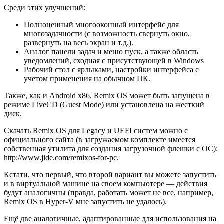
Среди этих улучшений:
Полноценный многооконный интерфейс для
многозадачности (с возможность свернуть окно,
развернуть на весь экран и т.д.).
Аналог панели задач и меню пуск, а также область
уведомлений, сходная с присутствующей в Windows
Рабочий стол с ярлыками, настройки интерфейса с
учетом применения на обычном ПК.
Также, как и Android x86, Remix OS может быть запущена в
режиме LiveCD (Guest Mode) или установлена на жесткий
диск.
Скачать Remix OS для Legacy и UEFI систем можно с
официального сайта (в загружаемом комплекте имеется
собственная утилита для создания загрузочной флешки с ОС):
http://www.jide.com/remixos-for-pc.
Кстати, что первый, что второй вариант вы можете запустить
и в виртуальной машине на своем компьютере — действия
будут аналогичны (правда, работать может не все, например,
Remix OS в Hyper-V мне запустить не удалось).
Ещё две аналогичные, адаптированные для использования на