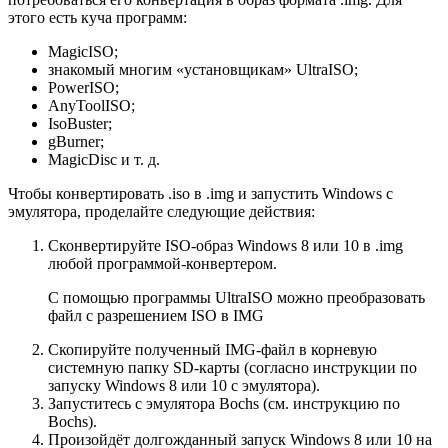
этого есть куча программ:
MagicISO;
знакомый многим «установщикам» UltraISO;
PowerISO;
AnyToolISO;
IsoBuster;
gBurner;
MagicDisc и т. д.
Чтобы конвертировать .iso в .img и запустить Windows с
эмулятора, проделайте следующие действия:
Сконвертируйте ISO-образ Windows 8 или 10 в .img
любой программой-конвертером.
С помощью программы UltraISO можно преобразовать
файл с разрешением ISO в IMG
Скопируйте полученный IMG-файл в корневую
системную папку SD-карты (согласно инструкции по
запуску Windows 8 или 10 с эмулятора).
Запуститесь с эмулятора Bochs (см. инструкцию по
Bochs).
Произойдёт долгожданный запуск Windows 8 или 10 на