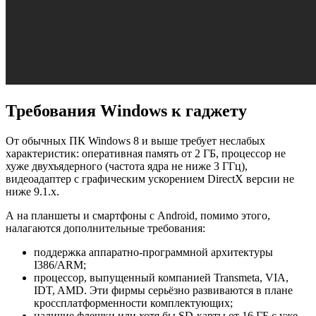
Требования Windows к гаджету
От обычных ПК Windows 8 и выше требует неслабых
характеристик: оперативная память от 2 ГБ, процессор не
хуже двухъядерного (частота ядра не ниже 3 ГГц),
видеоадаптер с графическим ускорением DirectX версии не
ниже 9.1.x.
А на планшеты и смартфоны с Android, помимо этого,
налагаются дополнительные требования:
поддержка аппаратно-программной архитектуры
I386/ARM;
процессор, выпущенный компанией Transmeta, VIA,
IDT, AMD. Эти фирмы серьёзно развиваются в плане
кроссплатформенности комплектующих;
наличие флешки или хотя бы SD-карты от 16 ГБ с уже