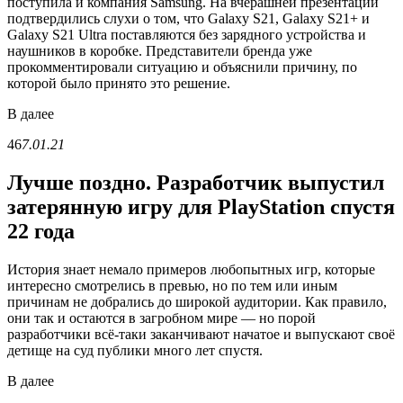
поступила и компания Samsung. На вчерашней презентации
подтвердились слухи о том, что Galaxy S21, Galaxy S21+ и
Galaxy S21 Ultra поставляются без зарядного устройства и
наушников в коробке. Представители бренда уже
прокомментировали ситуацию и объяснили причину, по
которой было принято это решение.
В
далее
46
7.01.21
Лучше поздно. Разработчик выпустил
затерянную игру для PlayStation спустя
22 года
История знает немало примеров любопытных игр, которые
интересно смотрелись в превью, но по тем или иным
причинам не добрались до широкой аудитории. Как правило,
они так и остаются в загробном мире — но порой
разработчики всё-таки заканчивают начатое и выпускают своё
детище на суд публики много лет спустя.
В
далее