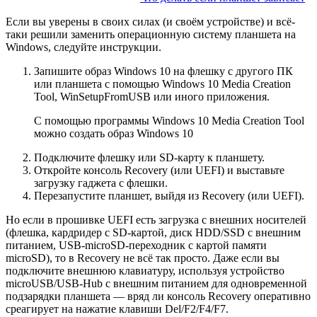
Если вы уверены в своих силах (и своём устройстве) и всё-
таки решили заменить операционную систему планшета на
Windows, следуйте инструкции.
Запишите образ Windows 10 на флешку с другого ПК
или планшета с помощью Windows 10 Media Creation
Tool, WinSetupFromUSB или иного приложения.
С помощью программы Windows 10 Media Creation Tool
можно создать образ Windows 10
Подключите флешку или SD-карту к планшету.
Откройте консоль Recovery (или UEFI) и выставьте
загрузку гаджета с флешки.
Перезапустите планшет, выйдя из Recovery (или UEFI).
Но если в прошивке UEFI есть загрузка с внешних носителей
(флешка, кардридер с SD-картой, диск HDD/SSD с внешним
питанием, USB-microSD-переходник с картой памяти
microSD), то в Recovery не всё так просто. Даже если вы
подключите внешнюю клавиатуру, используя устройство
microUSB/USB-Hub с внешним питанием для одновременной
подзарядки планшета — вряд ли консоль Recovery оперативно
среагирует на нажатие клавиши Del/F2/F4/F7.