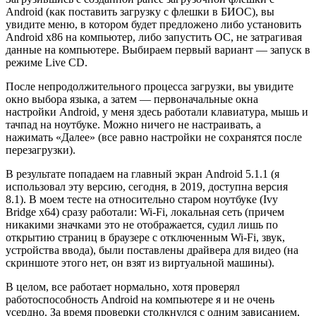
Android (как поставить загрузку с флешки в БИОС), вы
увидите меню, в котором будет предложено либо установить
Android x86 на компьютер, либо запустить ОС, не затрагивая
данные на компьютере. Выбираем первый вариант — запуск в
режиме Live CD.
После непродолжительного процесса загрузки, вы увидите
окно выбора языка, а затем — первоначальные окна
настройки Android, у меня здесь работали клавиатура, мышь и
тачпад на ноутбуке. Можно ничего не настраивать, а
нажимать «Далее» (все равно настройки не сохранятся после
перезагрузки).
В результате попадаем на главный экран Android 5.1.1 (я
использовал эту версию, сегодня, в 2019, доступна версия
8.1). В моем тесте на относительно старом ноутбуке (Ivy
Bridge x64) сразу работали: Wi-Fi, локальная сеть (причем
никакими значками это не отображается, судил лишь по
открытию страниц в браузере с отключенным Wi-Fi, звук,
устройства ввода), были поставлены драйвера для видео (на
скриншоте этого нет, он взят из виртуальной машины).
В целом, все работает нормально, хотя проверял
работоспособность Android на компьютере я и не очень
усердно. За время проверки столкнулся с одним зависанием,