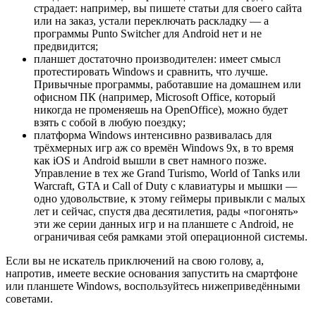
страдает: например, вы пишете статьи для своего сайта
или на заказ, устали переключать раскладку — а
программы Punto Switcher для Android нет и не
предвидится;
планшет достаточно производителен: имеет смысл
протестировать Windows и сравнить, что лучше.
Привычные программы, работавшие на домашнем или
офисном ПК (например, Microsoft Office, который
никогда не променяешь на OpenOffice), можно будет
взять с собой в любую поездку;
платформа Windows интенсивно развивалась для
трёхмерных игр аж со времён Windows 9x, в то время
как iOS и Android вышли в свет намного позже.
Управление в тех же Grand Turismo, World of Tanks или
Warcraft, GTA и Call of Duty с клавиатуры и мышки —
одно удовольствие, к этому геймеры привыкли с малых
лет и сейчас, спустя два десятилетия, рады «погонять»
эти же серии данных игр и на планшете с Android, не
ограничивая себя рамками этой операционной системы.
Если вы не искатель приключений на свою голову, а,
напротив, имеете веские основания запустить на смартфоне
или планшете Windows, воспользуйтесь нижеприведёнными
советами.