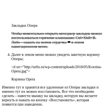
Закладки Опера
Чтобы моментально открыть менеджер закладок можно
воспользоваться горячими клавишами: Ctrl+Shift+B.
Либо – нажать на значок сердечка ❤ в левом
навигационном меню.
Далее в левом меню можно увидеть заветную корзину
Оперы;
<d src=”http://urfix.ru/wp-content/uploads/2018/05/Korzina-
Opera.jpg”>
Корзина Opera
Именно тут и хранятся все удаленные из Оперы закладки и
именно тут их можно восстановить. Все что необходимо
сделать – навести мышку на закладку, которую вы желаете
вернуть и нажать на кнопку «Восстановить», которая
появится при наведении.