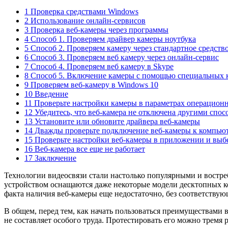
1 Проверка средствами Windows
2 Использование онлайн-сервисов
3 Проверка веб-камеры через программы
4 Способ 1. Проверяем драйвер камеры ноутбука
5 Способ 2. Проверяем камеру через стандартное средств
6 Способ 3. Проверяем веб камеру через онлайн-сервис
7 Способ 4. Проверяем веб камеру в Skype
8 Способ 5. Включение камеры с помощью специальных 
9 Проверяем веб-камеру в Windows 10
10 Введение
11 Проверьте настройки камеры в параметрах операцион
12 Убедитесь, что веб-камера не отключена другими спос
13 Установите или обновите драйвера веб-камеры
14 Дважды проверьте подключение веб-камеры к компью
15 Проверьте настройки веб-камеры в приложении и выб
16 Веб-камера все еще не работает
17 Заключение
Технологии видеосвязи стали настолько популярными и востре
устройством оснащаются даже некоторые модели десктопных к
факта наличия веб-камеры еще недостаточно, без соответствую
В общем, перед тем, как начать пользоваться преимуществами 
не составляет особого труда. Протестировать его можно трем