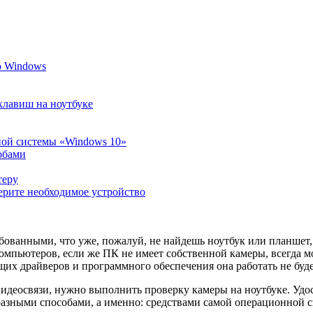
о Windows
клавиш на ноутбуке
ной системы «Windows 10»
обами
теру
ерите необходимое устройство
бованными, что уже, пожалуй, не найдешь ноутбук или планшет
омпьютеров, если же ПК не имеет собственной камеры, всегда 
щих драйверов и программного обеспечения она работать не буде
видеосвязи, нужно выполнить проверку камеры на ноутбуке. Удо
я разными способами, а именно: средствами самой операционной