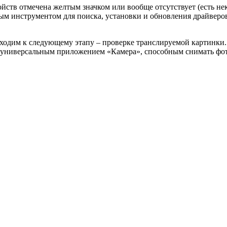
йств отмечена желтым значком или вообще отсутствует (есть неко
ным инструментом для поиска, установки и обновления драйверов
реходим к следующему этапу – проверке транслируемой картинки.
м универсальным приложением «Камера», способным снимать фот