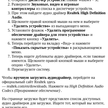
Разверните
Звуковые, видео и игровые
контроллеры
из списка в диспетчере устройств.
При этом найдите аудио драйвер
Realtek High Definition
Audio
.
Щелкните правой кнопкой мыши на нем и выберите
«
Удалить устройство»
из выпадающего меню.
Установите флажок «
Удалить программное
обеспечение драйвера для этого устройства»
и
нажмите кнопку «
Удалить»
.
Теперь перейдите на вкладку «Вид» и нажмите
«
Показать скрытые устройства»
в раскрывающемся
меню.
Теперь ищите дубликаты аудио драйверов, если таковые
имеются. Щелкните правой кнопкой мыши и выберите
опцию «Удалить».
Перезагрузите систему.
Чтобы
вручную загрузить аудиодрайвер
, перейдите на
официальный сайт Realtek здесь
— realtek.com/en/downloads. Нажмите на
High Definition Audio
Codecs (Программное обеспечение)
.
На странице загрузки будет представлен список доступных
аудио драйверов для загрузки. Ищите тот, который вы хотите,
и загрузите его.