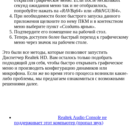
открытия графическое меню. Если после нескольких
секунд ожидания меню так и не отобразилось,
попробуйте нажать на
«RAVBq64»
или
«RtkNGUI64»
.
При необходимости более быстрого запуска данного
приложения щелкните по нему ПКМ и в контекстном
меню выберите пункт
«Создать ярлык»
.
Подтвердите его помещение на рабочий стол.
Теперь доступен более быстрый переход к графическому
меню через значок на рабочем столе.
Это были все методы, которые позволяют запустить
Диспетчер Realtek HD. Вам осталось только подобрать
подходящий для себя, чтобы быстро открывать графическое
меню и производить конфигурацию динамиков или
микрофона. Если же во время этого процесса возникли какие-
либо проблемы, мы предлагаем ознакомиться с возможными
решениями далее.
Realtek Audio Console не
поддерживает этот компьютер (пропал звук)