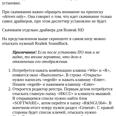
установке.
При скачивании важно обращать внимание на приписку
«drivers only». Она говорит о том, что идет скачивание только
самих драйверов, при этом диспетчер установлен не будет.
Скачиваем отдельно драйвера для Reateak HD
На представленном выше скриншоте в самом низу можно
отыскать нужный Realtek SoundBack.
Примечание!
Если после установки ПО так и не
видно, то вполне вероятно, что дело в
отключении его отображения.
Потребуется нажать комбинацию клавиш «Win» и «R»,
появится окно «Выполнить». В строке «Открыть»
нужно написать «regedit» и нажать клавишу «Enter».
Пишем «regedit» и нажимаем клавишу «Enter»
Откроется редактор реестра. Первым делом потребуется
отыскать главную папку «HKCU» и кликнуть мышкой.
В открывшемся списке нужно найти блок
«SOFTWARE», затем перейти в папку «RtkNGUI64». В
конечном итоге юзеру нужен раздел «General». С правой
стороны будет список ключей, отыскать нужно