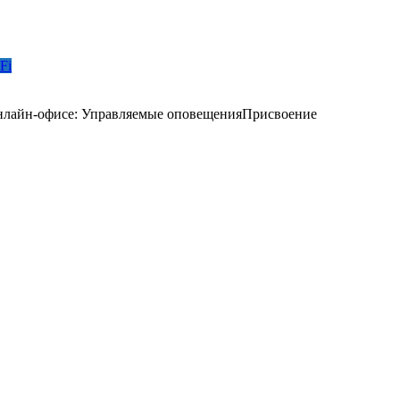
Fi
нлайн-офисе: Управляемые оповещенияПрисвоение